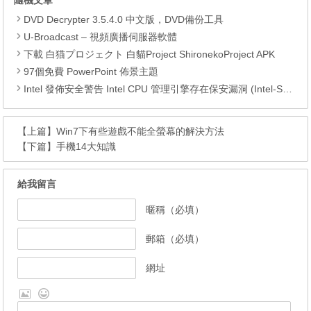
DVD Decrypter 3.5.4.0 中文版，DVD備份工具
U-Broadcast – 視頻廣播伺服器軟體
下載 白猫プロジェクト 白貓Project ShironekoProject APK
97個免費 PowerPoint 佈景主題
Intel 發佈安全警告 Intel CPU 管理引擎存在保安漏洞 (Intel-SA-00086)
【上篇】
Win7下有些遊戲不能全螢幕的解決方法
【下篇】
手機14大知識
給我留言
暱稱（必填）
郵箱（必填）
網址