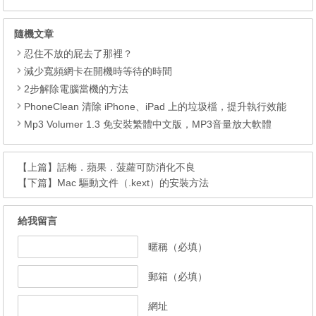
隨機文章
忍住不放的屁去了那裡？
減少寬頻網卡在開機時等待的時間
2步解除電腦當機的方法
PhoneClean 清除 iPhone、iPad 上的垃圾檔，提升執行效能
Mp3 Volumer 1.3 免安裝繁體中文版，MP3音量放大軟體
【上篇】
話梅．蘋果．菠蘿可防消化不良
【下篇】
Mac 驅動文件（.kext）的安裝方法
給我留言
暱稱（必填）
郵箱（必填）
網址