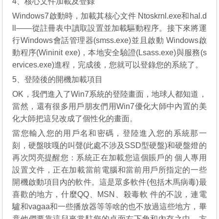
4、核心文件加載及登錄
Windows7啟動時，加載其核心文件 Ntoskrnl.exe和hal.d
ll——從註冊表中讀取設置並加載驅動程序。接下來將運
行Windows會話管理器(smss.exe)並且啟動 Windows啟
動程序(Wininit exe)，本地安全驗證(Lsass.exe)與服務(s
ervices.exe)進程，完成後，您就可以登錄您的系統了。
5、登陸後的開機加載項目
OK，我們進入了Win7系統的登陸畫面，地球人都知道，
當然，還有很多用戶朋友們用Win7優化大師中內置的美
化大師把這兒改成了個性化的畫面。
當您輸入您的用戶名和密碼，登陸進入您的系統那一
刻，硬盤吱嘎的叫聲(此處不涉及SSD型硬盤)和硬盤燈的
再次閃亮提醒您：系統正在加載您這個賬戶的 個人專用
設置文件，正在加載當前電腦和當前用戶所指定的一些
開機啟動項目內的軟件。這是眾多軟件(包括木馬病毒)最
喜歡的地方，什麼QQ、MSN、殺毒軟 件的不說，連電
驢和vagaa和一些播放器等等啥的也不放過這些地方，畢
竟他們要靠這兒來常駐您的桌面右下角和內存之中，方