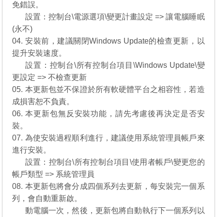
免錯誤。
03.
設置：控制台\電源選項\變更計畫設定 => 讓電腦睡眠
(永不)
04. 安裝前，建議關閉Windows Update的檢查更新，以
提升安裝速度。
04.
設置：控制台\所有控制台項目\Windows Update\變
更設定 => 不檢查更新
05. 本更新包並不保證於所有軟硬體平台之相容性，若造
成損害恕不負責。
06. 本更新包無反安裝功能，請先考慮後再決定是否安
裝。
07. 為使安裝過程順利進行，建議使用系統管理員帳戶來
進行安裝。
07.
設置：控制台\所有控制台項目\使用者帳戶\變更您的
帳戶類型 => 系統管理員
08. 本更新包將會分成四個系列去更新，每安裝完一個系
列，會自動重新啟。
08.
動電腦一次，然後，更新包將自動執行下一個系列以