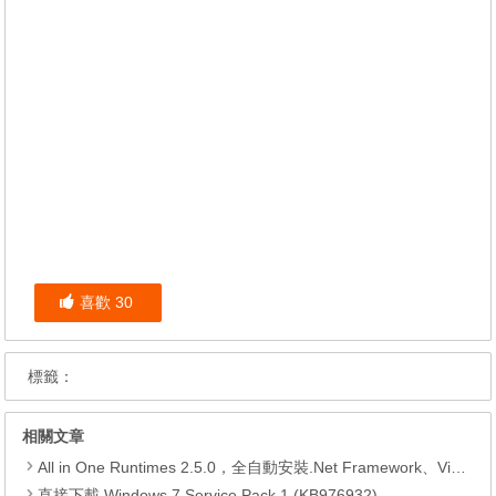
喜歡
30
標籤：
相關文章
All in One Runtimes 2.5.0，全自動安裝.Net Framework、Visual C++、DirectX、Flash Player、JRE
直接下載 Windows 7 Service Pack 1 (KB976932)