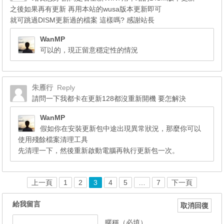
之後如果再有更新 再用本站的wusa版本更新即可
就可跳過DISM更新過的檔案 這樣嗎? 感謝站長
WanMP
可以的，現正留意穩定性的情況
朱雁行
Reply
請問一下我都卡在更新128都沒重新開機 要怎解決
WanMP
假如你在安裝更新包中途出現異常狀況，那麼你可以
使用殘餘檔案清理工具
先清理一下，然後重新啟動電腦再執行更新包一次。
上一頁
1
2
3
4
5
…
7
下一頁
給我留言
取消回復
暱稱（必填）