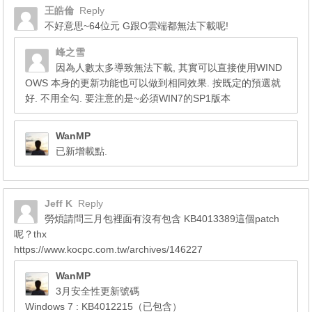
王皓倫
Reply
不好意思~64位元 G跟O雲端都無法下載呢!
峰之雪
因為人數太多導致無法下載, 其實可以直接使用WIND
OWS 本身的更新功能也可以做到相同效果. 按既定的預選就
好. 不用全勾. 要注意的是~必須WIN7的SP1版本
WanMP
已新增載點.
Jeff K
Reply
勞煩請問三月包裡面有沒有包含 KB4013389這個patch
呢？thx
https://www.kocpc.com.tw/archives/146227
WanMP
3月安全性更新號碼
Windows 7 : KB4012215（已包含）