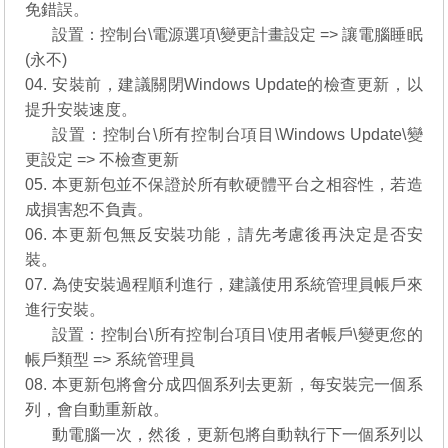
免錯誤。
03.
設置：控制台\電源選項\變更計畫設定 => 讓電腦睡眠
(永不)
04. 安裝前，建議關閉Windows Update的檢查更新，以
提升安裝速度。
04.
設置：控制台\所有控制台項目\Windows Update\變
更設定 => 不檢查更新
05. 本更新包並不保證於所有軟硬體平台之相容性，若造
成損害恕不負責。
06. 本更新包無反安裝功能，請先考慮後再決定是否安
裝。
07. 為使安裝過程順利進行，建議使用系統管理員帳戶來
進行安裝。
07.
設置：控制台\所有控制台項目\使用者帳戶\變更您的
帳戶類型 => 系統管理員
08. 本更新包將會分成四個系列去更新，每安裝完一個系
列，會自動重新啟。
08.
動電腦一次，然後，更新包將自動執行下一個系列以