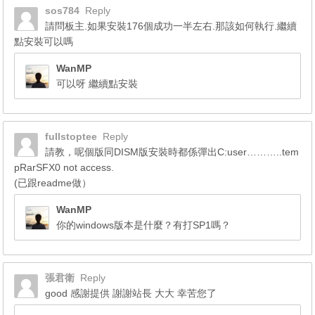
sos784
Reply
請問板主.如果安裝176個成功一半左右.那該如何執行.繼續
點安裝可以嗎
WanMP
可以呀 繼續點安裝
fullstoptee
Reply
請教，呢個版同DISM版安裝時都係彈出C:user………..tem
pRarSFX0 not access.
(已跟readme做）
WanMP
你的windows版本是什麼？有打SP1嗎？
張君衛
Reply
good 感謝提供 謝謝站長 大大 幸苦您了