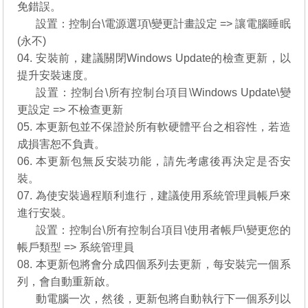
免錯誤。
03.
設置：控制台\電源選項\變更計畫設定 => 讓電腦睡眠
(永不)
04. 安裝前，建議關閉Windows Update的檢查更新，以
提升安裝速度。
04.
設置：控制台\所有控制台項目\Windows Update\變
更設定 => 不檢查更新
05. 本更新包並不保證於所有軟硬體平台之相容性，若造
成損害恕不負責。
06. 本更新包無反安裝功能，請先考慮後再決定是否安
裝。
07. 為使安裝過程順利進行，建議使用系統管理員帳戶來
進行安裝。
07.
設置：控制台\所有控制台項目\使用者帳戶\變更您的
帳戶類型 => 系統管理員
08. 本更新包將會分成四個系列去更新，每安裝完一個系
列，會自動重新啟。
08.
動電腦一次，然後，更新包將自動執行下一個系列以