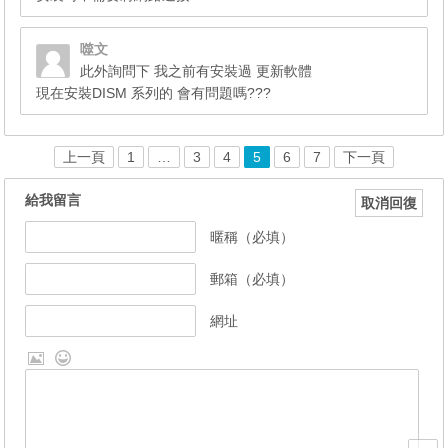
噬文
此外詢問下 我之前有安裝過 更新軟體
現在安裝DISM 系列的 會有問題嗎???
上一頁
1
…
3
4
5
6
7
下一頁
給我留言
取消回復
暱稱（必填）
郵箱（必填）
網址