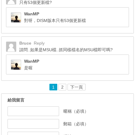
只有53個更新檔?
WanMP
對呀，DISM版本只有53個更新檔
Bruce
Reply
請問..如果是MSU檔..抓同樣檔名的MSU檔即可嗎?
WanMP
是喔
1
2
下一頁
給我留言
暱稱（必填）
郵箱（必填）