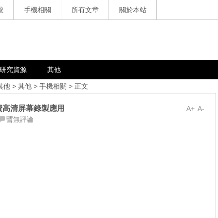
號
手機相關
所有文章
關於本站
研究資源
其他
其他
>
其他
>
手機相關
> 正文
NLL 免費高清屏幕錄製應用
A+
A-
暫無評論