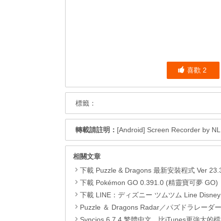
喜歡
2
標籤：
轉載請註明：
[Android] Screen Recorder
相關文章
下載 Puzzle & Dragons 最新安裝程式 Ver 23.3.2 日本版、港台版… (PAD Radar) (.apk) (.
下載 Pokémon GO 0.391.0 (精靈寶可夢 GO)，com.nianticlabs.pokemongo (.apk) (
下載 LINE：ディズニー ツムツム Line Disney Tsum Tsum
Puzzle ＆ Dragons Radar／パズドラレーダー 玩法及連
Syncios 6.7.4 繁體中文，比iTunes更強大的檔案管理兼影片