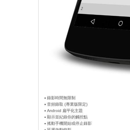
▪ 錄影時間無限制
▪ 音頻錄取 (專業版限定)
▪ Android 扁平化主題
▪ 顯示並紀錄你的觸控點
▪ 搖動手機開始或停止錄影
▪ 延遲啟動錄影