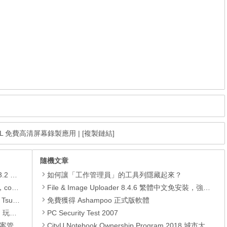
 by NLL 免費高清屏幕錄製應用
|
[複製鏈結]
隨機文章
xapk)
如何讓「工作管理員」的工具列隱藏起來？
.xapk)
File & Image Uploader 8.4.6 繁體中文免安裝，強大免空上傳工具
 APK
免費獲得 Ashampoo 正式版軟體
動方法
PC Security Test 2007
轉檔工具
CityU Notebook Ownership Program 2018 城市大學電腦優惠 – Apple, Acer, Fujitsu, Samsung