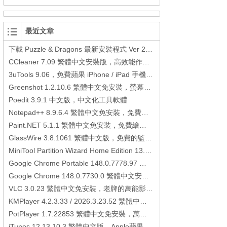
最近文章
下載 Puzzle & Dragons 最新安裝程式 Ver 23.3.2 日本版、港台版… (PAD Radar) (.apk) (.xapk)
CCleaner 7.09 繁體中文安裝版，高效能作業系統清理軟體
3uTools 9.06，免費蘋果 iPhone / iPad 手機平板電腦管理備份還原軟體
Greenshot 1.2.10.6 繁體中文免安裝，螢幕抓圖軟體，1.3.315 安裝版
Poedit 3.9.1 中文版，中文化工具軟體
Notepad++ 8.9.6.4 繁體中文免安裝，免費的代碼編輯器
Paint.NET 5.1.1 繁體中文免安裝，免費繪圖軟體取代微軟小畫家
GlassWire 3.8.1061 繁體中文版，免費的監控電腦連線狀態、網路流量監控/統計工具
MiniTool Partition Wizard Home Edition 13.6，好用的磁碟分割工具
Google Chrome Portable 148.0.7778.97 繁體中文免安裝，Google瀏覽器
Google Chrome 148.0.7730.0 繁體中文安裝版，Google瀏覽器
VLC 3.0.23 繁體中文免安裝，老牌的萬能影片播放軟體免安裝中文版
KMPlayer 4.2.3.33 / 2026.3.23.52 繁體中文免安裝，超強的多媒體播放器
PotPlayer 1.7.22853 繁體中文免安裝，萬能硬解影音播放器
iTunes 12.13.10.3 繁體中文版，Apple蘋果用戶必備軟體