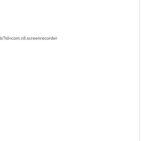
ils?id=com.nll.screenrecorder