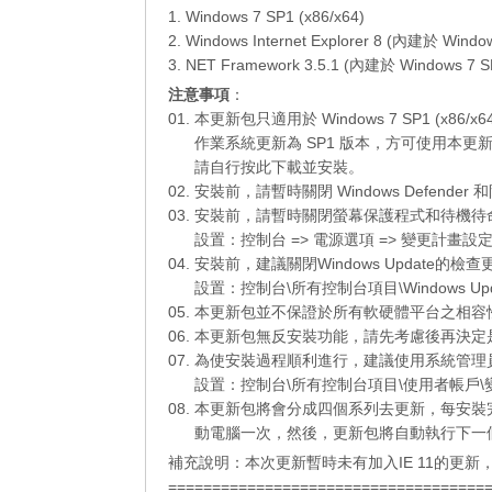
1. Windows 7 SP1 (x86/x64)
2. Windows Internet Explorer 8 (內建於 Windo
3. NET Framework 3.5.1 (內建於 Windows 7 S
注意事項
：
01. 本更新包只適用於 Windows 7 SP1 (x86/
01.
作業系統更新為 SP1 版本，方可使用本更
01.
請自行
按此下載
並安裝。
02. 安裝前，請暫時關閉 Windows Defend
03. 安裝前，請暫時關閉螢幕保護程式和待機
03.
設置：控制台 => 電源選項 => 變更計畫設定
04. 安裝前，建議關閉Windows Update
03.
設置：控制台\所有控制台項目\Windows Up
05. 本更新包並不保證於所有軟硬體平台之相
06. 本更新包無反安裝功能，請先考慮後再決
07. 為使安裝過程順利進行，建議使用系統管
07.
設置：控制台\所有控制台項目\使用者帳戶\變
08. 本更新包將會分成四個系列去更新，每安
08.
動電腦一次，然後，更新包將自動執行下一
補充說明：本次更新暫時未有加入IE 11的更
====================================