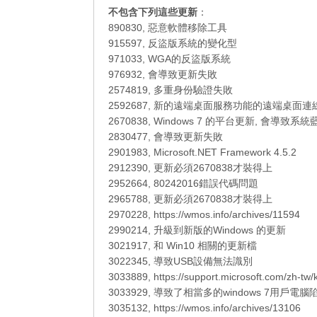
不包含下列這些更新
：
890830, 惡意軟體移除工具
915597, 反盜版系統的變化型
971033, WGA的反盜版系統
976932, 會導致更新失敗
2574819, 多重身份驗證失敗
2592687, 新的遠端桌面服務功能的遠端桌面連
2670838, Windows 7 的平台更新, 會導致系統
2830477, 會導致更新失敗
2901983, Microsoft.NET Framework 4.5.2
2912390, 更新必須2670838才裝得上
2952664, 80242016錯誤代碼問題
2965788, 更新必須2670838才裝得上
2970228, https://wmos.info/archives/11594
2990214, 升級到新版的Windows 的更新
3021917, 和 Win10 相關的更新檔
3022345, 導致USB設備無法識別
3033889, https://support.microsoft.com/zh-tw
3033929, 導致了相當多的windows 7用戶電
3035132, https://wmos.info/archives/13106