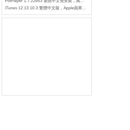
PotPlayer 1.7.22853 繁體中文免安裝，萬能硬解影音播放器
iTunes 12.13.10.3 繁體中文版，Apple蘋果用戶必備軟體