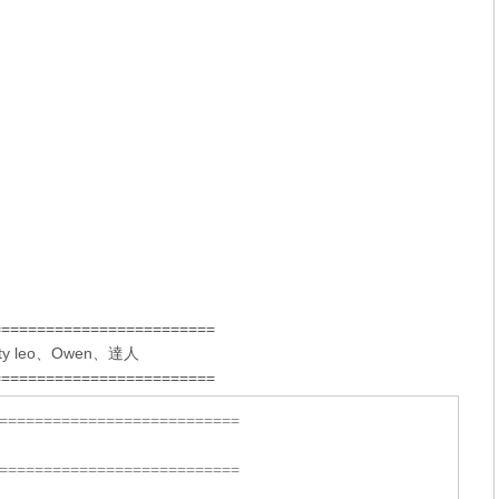
=========================
ty leo
、
Owen
、
達人
=========================
===========================
===========================