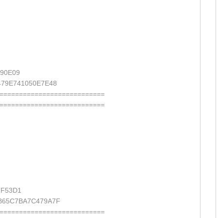
90E09
79E741050E7E48
===========================
===========================
7F53D1
B65C7BA7C479A7F
===========================