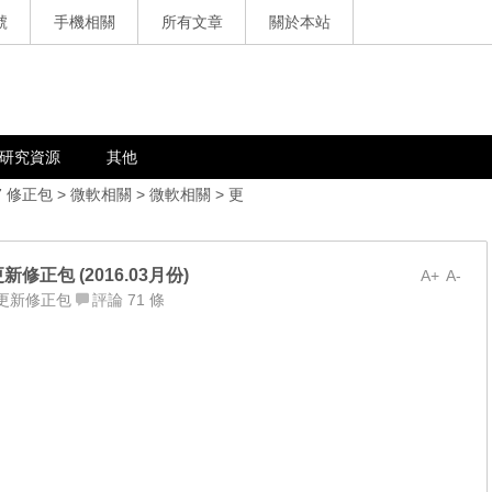
號
手機相關
所有文章
關於本站
研究資源
其他
7 修正包
>
微軟相關
>
微軟相關
>
更
軟更新修正包 (2016.03月份)
A+
A-
更新修正包
評論 71 條