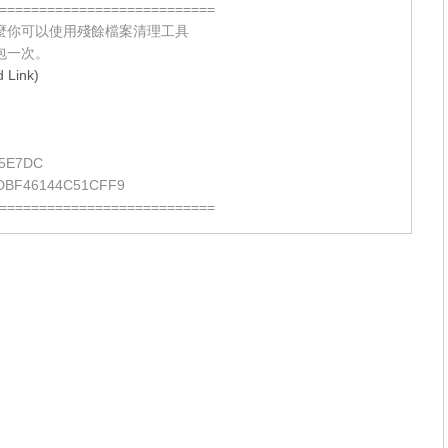
===========================
麼你可以使用殘餘檔案清理工具
包一次。
Link)
5E7DC
DBF46144C51CFF9
===========================