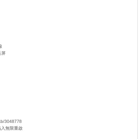
線
藍屏
/kb/3048778
腦陷入無限重啟