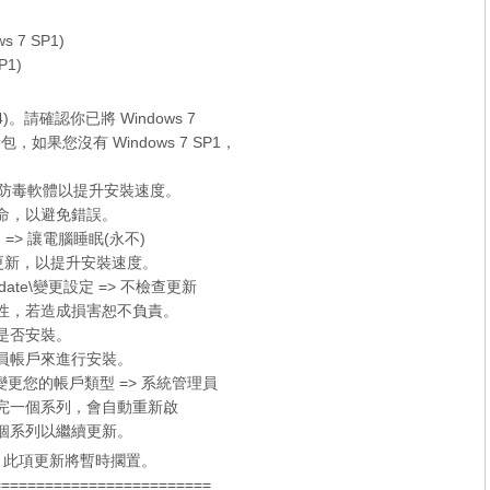
ws 7 SP1)
P1)
x64)。請確認你已將 Windows 7
新包，如果您沒有
Windows 7 SP1
，
er 和防毒軟體以提升安裝速度。
待命，以避免錯誤。
 => 讓電腦睡眠(永不)
的檢查更新，以提升安裝速度。
date\變更設定 => 不檢查更新
容性，若造成損害恕不負責。
定是否安裝。
理員帳戶來進行安裝。
更您的帳戶類型 => 系統管理員
裝完一個系列，會自動重新啟
個系列以繼續更新。
新，此項更新將暫時擱置。
=========================