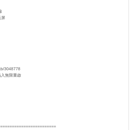
線
藍屏
/kb/3048778
腦陷入無限重啟
=========================