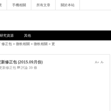
號
手機相關
所有文章
關於本站
研究資源
其他
7 修正包
>
微軟相關
>
微軟相關
>
更
軟更新修正包 (2015.09月份)
A+
A-
更新修正包
評論 39 條