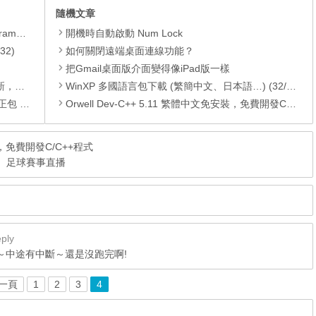
隨機文章
yer、JRE
開機時自動啟動 Num Lock
32)
如何關閉遠端桌面連線功能？
把Gmail桌面版介面變得像iPad版一樣
PC)漏洞
WinXP 多國語言包下載 (繁簡中文、日本語…) (32/64)
01月份)
Orwell Dev-C++ 5.11 繁體中文免安裝，免費開發C/C++程式
安裝，免費開發C/C++程式
體育、足球賽事直播
ply
～中途有中斷～還是沒跑完啊!
一頁
1
2
3
4