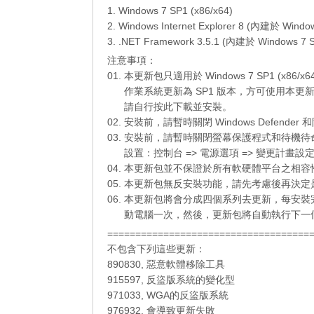
1. Windows 7 SP1 (x86/x64)
2. Windows Internet Explorer 8 (內建於 Windo
3. .NET Framework 3.5.1 (內建於 Windows 7 
注意事項：
01. 本更新包只適用於 Windows 7 SP1 (x86/
01.
作業系統更新為 SP1 版本，方可使用本更
01.
請自行
按此下載
並安裝。
02. 安裝前，請暫時關閉 Windows Defend
03. 安裝前，請暫時關閉螢幕保護程式和待機
03.
設置：控制台 => 電源選項 => 變更計畫設定
04. 本更新包並不保證於所有軟硬體平台之相
05. 本更新包無反安裝功能，請先考慮後再決
06. 本更新包將會分成四個系列去更新，每安
06.
動電腦一次，然後，更新包將自動執行下一
====================================
不包含下列這些更新：
890830, 惡意軟體移除工具
915597, 反盜版系統的變化型
971033, WGA的反盜版系統
976932, 會導致更新失敗