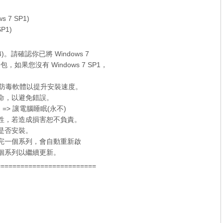
ws 7 SP1)
SP1)
x64)。請確認你已將 Windows 7
新包，如果您沒有
Windows 7 SP1
，
er 和防毒軟體以提升安裝速度。
待命，以避免錯誤。
 => 讓電腦睡眠(永不)
容性，若造成損害恕不負責。
定是否安裝。
裝完一個系列，會自動重新啟
個系列以繼續更新。
=========================