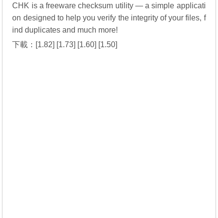
CHK is a freeware checksum utility — a simple applicati
on designed to help you verify the integrity of your files, f
ind duplicates and much more!
下載：[
1.82
] [
1.73
] [
1.60
] [
1.50
]