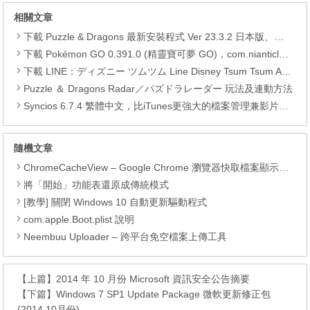
相關文章
下載 Puzzle & Dragons 最新安裝程式 Ver 23.3.2 日本版、港台版… (PAD Radar) (.apk) (.xapk)
下載 Pokémon GO 0.391.0 (精靈寶可夢 GO)，com.nianticlabs.pokemongo (.apk) (.xapk)
下載 LINE：ディズニー ツムツム Line Disney Tsum Tsum APK
Puzzle ＆ Dragons Radar／パズドラレーダー 玩法及連動方法
Syncios 6.7.4 繁體中文，比iTunes更強大的檔案管理兼影片轉檔工具
隨機文章
ChromeCacheView – Google Chrome 瀏覽器快取檔案顯示工具
將「開始」功能表還原成傳統模式
[教學] 關閉 Windows 10 自動更新驅動程式
com.apple.Boot.plist 說明
Neembuu Uploader – 跨平台免空檔案上傳工具
【上篇】
2014 年 10 月份 Microsoft 資訊安全公告摘要
【下篇】
Windows 7 SP1 Update Package 微軟更新修正包
(2014.10月份)