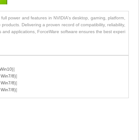
ull power and features in NVIDIA's desktop, gaming, platform,
products. Delivering a proven record of compatibility, reliability,
es and applications, ForceWare software ensures the best experi
Win10)
]
Win7/8)
]
Win7/8)
]
Win7/8)
]