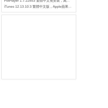
PotPlayer 1.7.22853 繁體中文免安裝，萬能硬解影音播放器
iTunes 12.13.10.3 繁體中文版，Apple蘋果用戶必備軟體