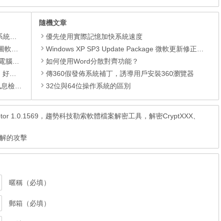
隨機文章
理軟體
優先使用實際記憶加快系統速度
 安裝版
Windows XP SP3 Update Package 微軟更新修正包 (2013.10月份)
統計工具
如何使用Word分散對齊功能？
分割工具
傳360假發佈系統補丁，誘導用戶安裝360瀏覽器
檢測軟體
32位與64位操作系統的區別
 Decryptor 1.0.1569，趨勢科技勒索軟體檔案解密工具，解密CryptXXX、
破解的攻擊
暱稱（必填）
郵箱（必填）