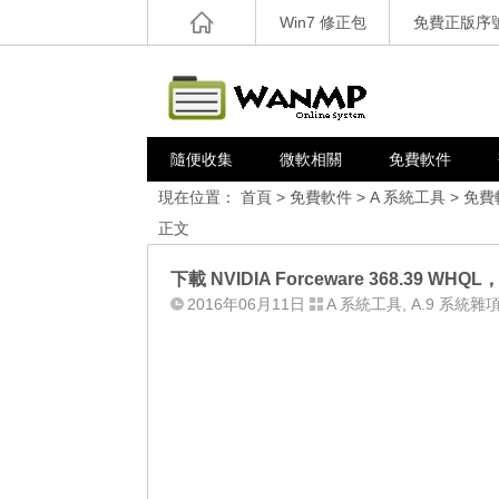
Win7 修正包
免費正版序
隨便收集
微軟相關
免費軟件
現在位置：
首頁
>
免費軟件
>
A 系統工具
>
免費
正文
下載 NVIDIA Forceware 368.39 WH
2016年06月11日
A 系統工具
,
A.9 系統雜