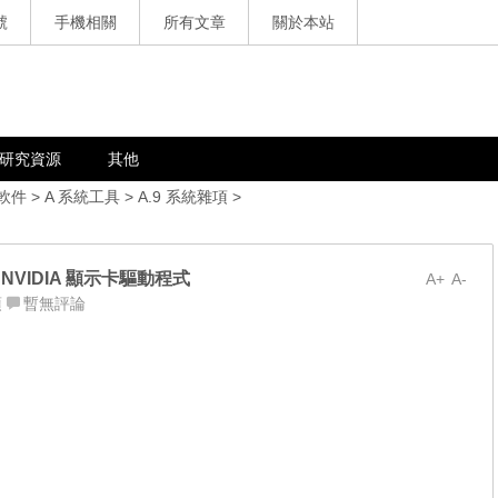
號
手機相關
所有文章
關於本站
研究資源
其他
軟件
>
A 系統工具
>
A.9 系統雜項
>
QL，NVIDIA 顯示卡驅動程式
A+
A-
項
暫無評論