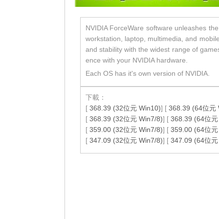
NVIDIA ForceWare software unleashes the f
workstation, laptop, multimedia, and mobile 
and stability with the widest range of gam
ence with your NVIDIA hardware.
Each OS has it's own version of NVIDIA.
下載：
[
368.39 (32位元 Win10)
] [
368.39 (64位元 
[
368.39 (32位元 Win7/8)
] [
368.39 (64位元 
[
359.00 (32位元 Win7/8)
] [
359.00 (64位元 
[
347.09 (32位元 Win7/8)
] [
347.09 (64位元 