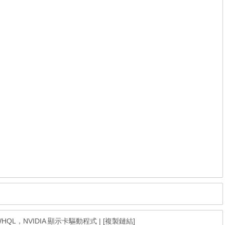
39 WHQL，NVIDIA 顯示卡驅動程式
|
[複製鏈結]