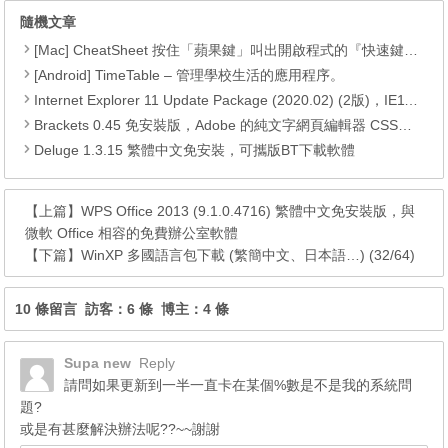
隨機文章
[Mac] CheatSheet 按住「蘋果鍵」叫出開啟程式的『快速鍵列表』
[Android] TimeTable – 管理學校生活的應用程序。
Internet Explorer 11 Update Package (2020.02) (2版)，IE11升級檔及所有更新檔
Brackets 0.45 免安裝版，Adobe 的純文字網頁編輯器 CSS快速編輯
Deluge 1.3.15 繁體中文免安裝，可攜版BT下載軟體
【上篇】
WPS Office 2013 (9.1.0.4716) 繁體中文免安裝版，與
微軟 Office 相容的免費辦公室軟體
【下篇】
WinXP 多國語言包下載 (繁簡中文、日本語…) (32/64)
10 條留言 訪客：6 條 博主：4 條
Supa new
Reply
請問如果更新到一半一直卡在某個%數是不是我的系統問
題?
或是有甚麼解決辦法呢??~~謝謝