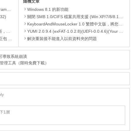
隨機文章
yer、JRE
Windows 8.1 的新功能
32)
關閉 SMB 1.0/CIFS 檔案共用支援 (Win XP/7/8/8.1/10)
KeyboardAndMouseLocker 1.0 繁體中文版，將您的鍵盤和滑鼠停用鎖住，以避免亂按
PC)漏洞
YUMI 2.0.9.4 (exFAT-1.0.2.8)(UEFI-0.0.4.6)(Your Universal Multiboot Installer)，實現 USB 隨身碟多重開機引導製作工具
01月份)
解決重裝後不能進入以前資料夾的問題
：可導致系統崩潰
SB 裝置管理工具（限時免費下載）
ly
下1層