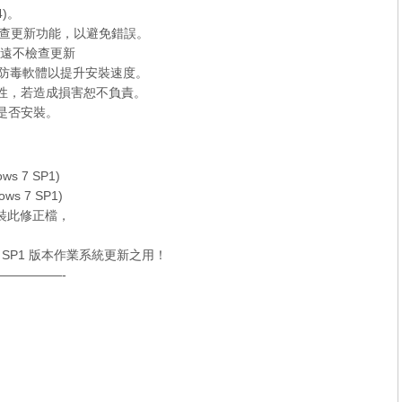
4)。
e 的檢查更新功能，以避免錯誤。
> 永遠不檢查更新
er 和防毒軟體以提升安裝速度。
容性，若造成損害恕不負責。
定是否安裝。
ws 7 SP1)
ws 7 SP1)
可安裝此修正檔，
。
 SP1
版本作業系統更新之用！
—————-