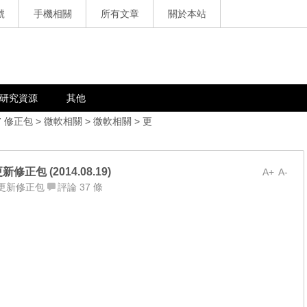
號
手機相關
所有文章
關於本站
研究資源
其他
7 修正包
>
微軟相關
>
微軟相關
>
更
更新修正包 (2014.08.19)
A+
A-
更新修正包
評論 37 條