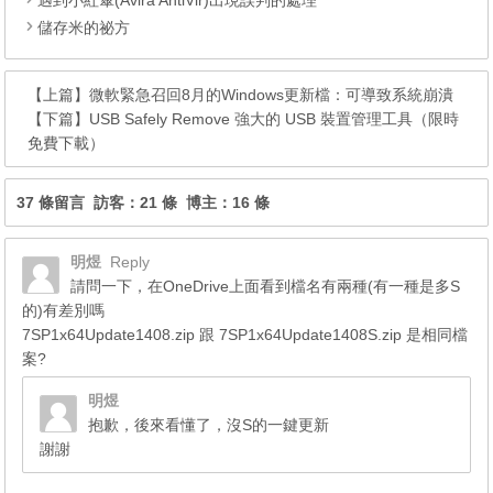
遇到小紅傘(Avira AntiVir)出現誤判的處理
儲存米的祕方
【上篇】
微軟緊急召回8月的Windows更新檔：可導致系統崩潰
【下篇】
USB Safely Remove 強大的 USB 裝置管理工具（限時
免費下載）
37 條留言 訪客：21 條 博主：16 條
明煜
Reply
請問一下，在OneDrive上面看到檔名有兩種(有一種是多S
的)有差別嗎
7SP1x64Update1408.zip 跟 7SP1x64Update1408S.zip 是相同檔
案?
明煜
抱歉，後來看懂了，沒S的一鍵更新
謝謝