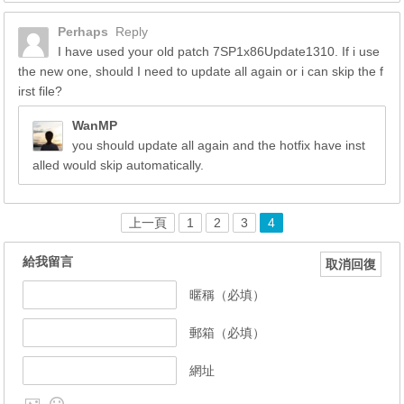
Perhaps
Reply
I have used your old patch 7SP1x86Update1310. If i use
the new one, should I need to update all again or i can skip the f
irst file?
WanMP
you should update all again and the hotfix have inst
alled would skip automatically.
上一頁
1
2
3
4
給我留言
取消回復
暱稱（必填）
郵箱（必填）
網址