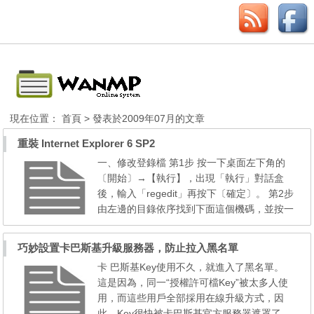
現在位置：
首頁
> 發表於2009年07月的文章
重裝 Internet Explorer 6 SP2
一、修改登錄檔 第1步 按一下桌面左下角的
〔開始〕→【執行】，出現「執行」對話盒
後，輸入「regedit」再按下〔確定〕。 第2步
由左邊的目錄依序找到下面這個機碼，並按一
下該機碼使其反白。 HKEY_LOCAL_MACHI
NE/SOFTWARE/Microsoft/Active Setup/Insta
巧妙設置卡巴斯基升級服務器，防止拉入黑名單
lled Components/{89820200-ECBD-11cf-8B
卡 巴斯基Key使用不久，就進入了黑名單。
85-00AA005B4383} 第3步 在右邊「IsInstalle
這是因為，同一“授權許可檔Key”被太多人使
d」上按兩下滑鼠左鍵，並將原本的「1」改為
用，而這些用戶全部採用在線升級方式，因
「0」，再按下〔確...
此，Key很快被卡巴斯基官方服務器遮罩了，