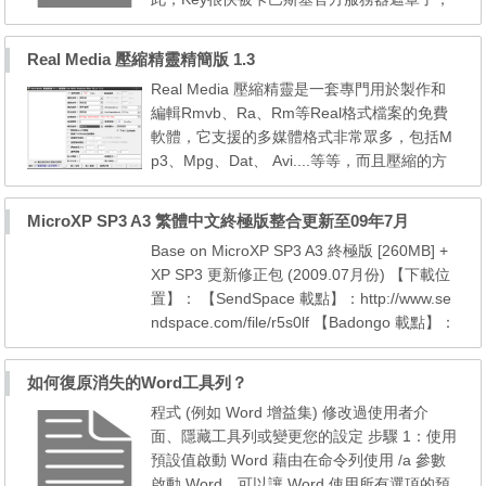
在升級程式中進入了 黑名單。 採用在線升
級的用戶，請不要使用中國或俄羅斯的升級服
Real Media 壓縮精靈精簡版 1.3
務器，要採用其他國家的升級服務器。 之所
Real Media 壓縮精靈是一套專門用於製作和
以要把我們的升級服務器設置成國外的，是為
編輯Rmvb、Ra、Rm等Real格式檔案的免費
了避 免在國內同一時間、同一服務器升級造
軟體，它支援的多媒體格式非常眾多，包括M
成升級流量過大而被封殺。...
p3、Mpg、Dat、 Avi....等等，而且壓縮的方
式也非常的靈活，讓你可以製作出自己所想要
的音樂或影片檔。 在現今寬頻普及的時代，
MicroXP SP3 A3 繁體中文終極版整合更新至09年7月
我想應該沒有人不知道RealMedia格式，也就
Base on MicroXP SP3 A3 終極版 [260MB] +
是俗稱的Real檔吧！因為Real檔極高的壓縮比
XP SP3 更新修正包 (2009.07月份) 【下載位
與不錯的支援度，讓它成為網路最常見的影音
置】： 【SendSpace 載點】：http://www.se
格式，像是影片格式的Rmv...
ndspace.com/file/r5s0lf 【Badongo 載點】：
http://www.badongo.com/file/16136987 【K.
S. 高速載點】： http://kewlshare.com/dl/1a4
如何復原消失的Word工具列？
77171f863/xpsp30907.part1.rar.html http://k
程式 (例如 Word 增益集) 修改過使用者介
ewlshare.com/dl/533cab46e408/xpsp30907.
面、隱藏工具列或變更您的設定 步驟 1：使用
part2.rar.html ...
預設值啟動 Word 藉由在命令列使用 /a 參數
啟動 Word，可以讓 Word 使用所有選項的預