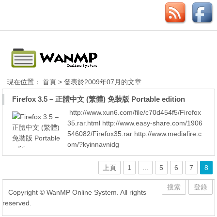
現在位置：
首頁
> 發表於2009年07月的文章
Firefox 3.5 – 正體中文 (繁體) 免裝版 Portable edition
http://www.xun6.com/file/c70d454f5/Firefox
35.rar.html http://www.easy-share.com/1906
546082/Firefox35.rar http://www.mediafire.c
om/?kyinnavnidg
上頁
1
...
5
6
7
8
搜索
登錄
Copyright © WanMP Online System. All rights
reserved.