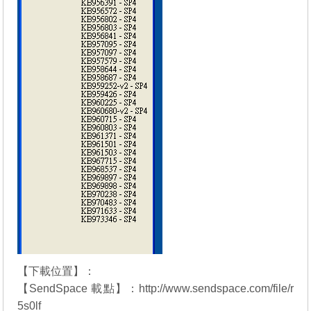
【下載位置】：
【SendSpace 載點】：
http://www.sendspace.com/file/r
5s0lf