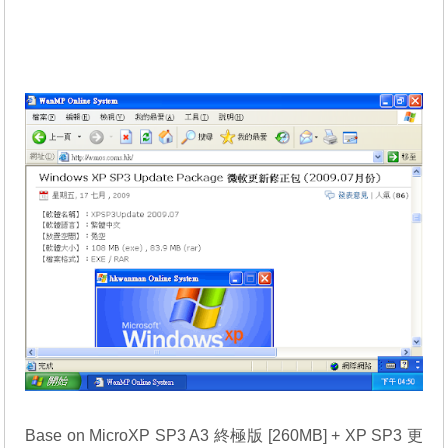
Base on MicroXP SP3 A3 終極版 [260MB] +
XP SP3 更