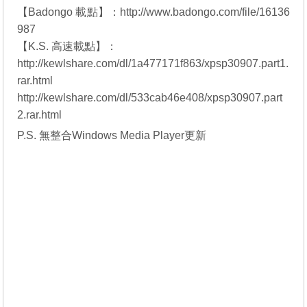
【Badongo 載點】：
http://www.badongo.com/file/16136
987
【K.S. 高速載點】：
http://kewlshare.com/dl/1a477171f863/xpsp30907.part1.
rar.html
http://kewlshare.com/dl/533cab46e408/xpsp30907.part
2.rar.html
P.S. 無整合Windows Media Player更新