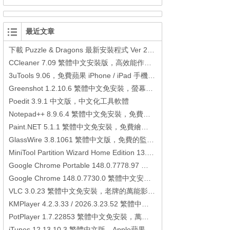
最近文章
下載 Puzzle & Dragons 最新安裝程式 Ver 23.3.2 日本版、港台版… (PAD Radar) (.apk) (.xapk)
CCleaner 7.09 繁體中文安裝版，高效能作業系統清理軟體
3uTools 9.06，免費蘋果 iPhone / iPad 手機平板電腦管理備份還原軟體
Greenshot 1.2.10.6 繁體中文免安裝，螢幕抓圖軟體，1.3.315 安裝版
Poedit 3.9.1 中文版，中文化工具軟體
Notepad++ 8.9.6.4 繁體中文免安裝，免費的代碼編輯器
Paint.NET 5.1.1 繁體中文免安裝，免費繪圖軟體取代微軟小畫家
GlassWire 3.8.1061 繁體中文版，免費的監控電腦連線狀態、網路流量監控/統計工具
MiniTool Partition Wizard Home Edition 13.6，好用的磁碟分割工具
Google Chrome Portable 148.0.7778.97 繁體中文免安裝，Google瀏覽器
Google Chrome 148.0.7730.0 繁體中文安裝版，Google瀏覽器
VLC 3.0.23 繁體中文免安裝，老牌的萬能影片播放軟體免安裝中文版
KMPlayer 4.2.3.33 / 2026.3.23.52 繁體中文免安裝，超強的多媒體播放器
PotPlayer 1.7.22853 繁體中文免安裝，萬能硬解影音播放器
iTunes 12.13.10.3 繁體中文版，Apple蘋果用戶必備軟體