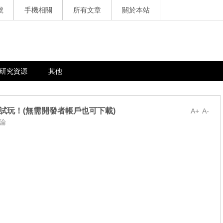
號
手機相關
所有文章
關於本站
研究資源
其他
W，搶先試玩！(無需開發者帳戶也可下載)
A+
A-
論