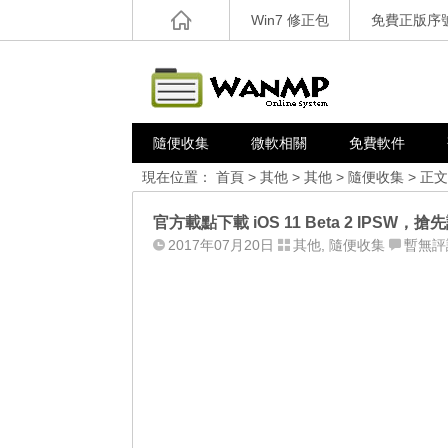
Win7 修正包
免費正版序
隨便收集
微軟相關
免費軟件
現在位置：
首頁
>
其他
>
其他
>
隨便收集
> 正文
官方載點下載 iOS 11 Beta 2 IPS
2017年07月20日
其他
,
隨便收集
暫無評