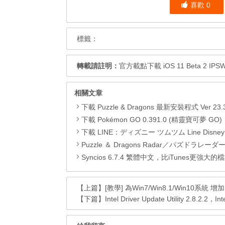
喜歡
0
標籤：
轉載請註明：
官方載點下載 iOS 11 Beta 2
相關文章
下載 Puzzle & Dragons 最新安裝程式 Ver 23.3.2 日本版、港台版… (PAD Radar) (.apk) (.
下載 Pokémon GO 0.391.0 (精靈寶可夢 GO)，com.nianticlabs.pokemongo (.apk) (
下載 LINE：ディズニー ツムツム Line Disney Tsum Tsum
Puzzle ＆ Dragons Radar／パズドラレーダー 玩法及連
Syncios 6.7.4 繁體中文，比iTunes更強大的檔案管理兼影片
【上篇】
[教學] 為Win7/Win8.1/Win10系統
【下篇】
Intel Driver Update Utility 2.8.2