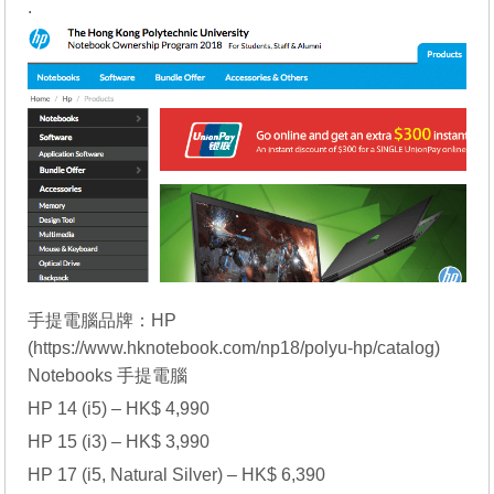
.
手提電腦品牌：HP
(
https://www.hknotebook.com/np18/polyu-hp/catalog
)
Notebooks 手提電腦
HP 14 (i5) – HK$ 4,990
HP 15 (i3) – HK$ 3,990
HP 17 (i5, Natural Silver) – HK$ 6,390