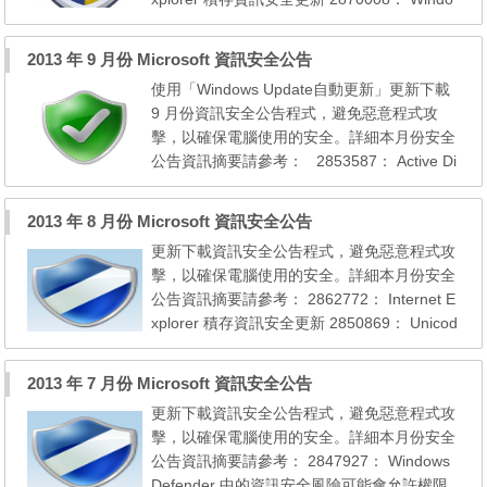
ws 核心模式驅動程式中的資訊安全風險可能
會允許遠端執行程式碼 2878890： .NET Fra
2013 年 9 月份 Microsoft 資訊安全公告
mework 中的資訊安全風險可能會允許遠端執
使用「Windows Update自動更新」更新下載
行程式碼 2864058： Windows 通用控制項程
9 月份資訊安全公告程式，避免惡意程式攻
式庫中的資訊安全風險可能會允許遠端執行程
擊，以確保電腦使用的安全。詳細本月份安全
式碼 2885089： M...
公告資訊摘要請參考： 2853587： Active Di
rectory 中的資訊安全風險可能會允許阻斷服
務 (DoS) 2825621： FrontPage 中的資訊安
2013 年 8 月份 Microsoft 資訊安全公告
全風險可能會允許資訊洩漏 2872339： Wind
更新下載資訊安全公告程式，避免惡意程式攻
ows 服務控制管理員中的資訊安全風險可能會
擊，以確保電腦使用的安全。詳細本月份安全
允許權限提高 2876315： 核心模式驅動程式
公告資訊摘要請參考： 2862772： Internet E
中的資訊安全風險可...
xplorer 積存資訊安全更新 2850869： Unicod
e 指令碼處理器中的資訊安全風險可能允許遠
端執行程式碼 2876063： Microsoft Exchang
2013 年 7 月份 Microsoft 資訊安全公告
e Server 中的資訊安全風險可能會允許遠端執
更新下載資訊安全公告程式，避免惡意程式攻
行程式碼 2849470： 遠端程序呼叫中的資訊
擊，以確保電腦使用的安全。詳細本月份安全
安全風險可能允許權限提高 2859537： Wind
公告資訊摘要請參考： 2847927： Windows
ows 核心中...
Defender 中的資訊安全風險可能會允許權限