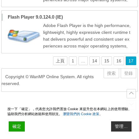
browsers, mobile phones and devices. Instal
led on over 750 million Internet-connected d
Flash Player 9.0.124.0 (IE)
esktops and mobile devices, Flash Player en
Adobe Flash Player is the high performance,
ables organizations and individuals to build a
lightweight, highly expressive client runtime t
nd deliver great digital...
hat delivers powerful and consistent user ex
periences across major operating systems,
browsers, mobile phones and devices. Instal
led on over 750 million Internet-connected d
上頁
1
...
14
15
16
17
esktops and mobile devices, Flash Player en
ables organizations and individuals to build a
搜索
登錄
Copyright © WanMP Online System. All rights
nd deliver great digital...
reserved.
按一下「確定」，代表您允許我們置放 Cookie 來提升您在本網站上的使用體驗、
協助我們分析網站效能和使用狀況。
瀏覽我們的 Cookie 政策。
確定
管理…