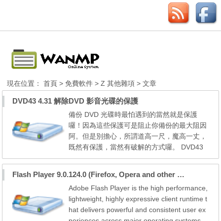
現在位置：
首頁
>
免費軟件
>
Z 其他雜項
> 文章
DVD43 4.31 解除DVD 影音光碟的保護
備份 DVD 光碟時最怕遇到的當然就是保護
囉！因為這些保護可是阻止你備份的最大阻因
阿。但是別擔心，所謂道高一尺，魔高一丈，
既然有保護，當然有破解的方式囉。 DVD43
就是這樣的一套軟體。 現在有越來越多的影
片在發售時都是選擇拋棄 VHS 與 VCD 的發行
Flash Player 9.0.124.0 (Firefox, Opera and other Gecko-based)
方式，而轉向使用具有高畫質與音質的 DVD
Adobe Flash Player is the high performance,
來發售，原因無他，當然是因為它所能帶來的
lightweight, highly expressive client runtime t
震撼效果絕對更能夠讓消費者掏出荷包來購
hat delivers powerful and consistent user ex
買；而另外一項因素，當然...
periences across major operating systems,