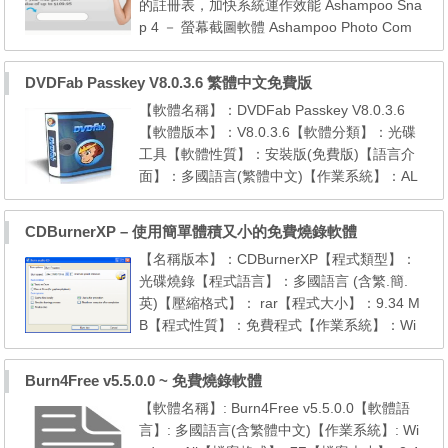
的註冊表，加快系統運作效能 Ashampoo Sna
p 4 － 螢幕截圖軟體 Ashampoo Photo Com
mander 8 － 相片管理、編輯、分享 Ashamp
oo Undeleter － 檔案救援軟體 Ashampoo Bu
DVDFab Passkey V8.0.3.6 繁體中文免費版
rning Studio 2012 － 光碟燒錄軟體 優惠活動
【軟體名稱】：DVDFab Passkey V8.0.3.6
說明 活動網址：點這裡 （必須有 Facebook
【軟體版本】：V8.0.3.6【軟體分類】：光碟
帳號） 進入 Ashampoo 的 Facebook 粉絲專
工具【軟體性質】：安裝版(免費版)【語言介
頁，點擊 Gifts f...
面】：多國語言(繁體中文)【作業系統】：AL
L Window【檔案格式】：exe(安裝)【檔案大
小】：2.0MB【軟體作者】: 官方網站 為dvd
CDBurnerXP – 使用簡單體積又小的免費燒錄軟體
和藍光電影的保護限制而煩惱嗎？用passkey l
【名稱版本】：CDBurnerXP【程式類型】：
ite來移除它們吧。這個解密工具是passkey fo
光碟燒錄【程式語言】：多國語言 (含繁.簡.
r dvd與passkey for blu-ray的合成版。它可以
英)【壓縮格式】： rar【程式大小】：9.34 M
移除某些已知...
B【程式性質】：免費程式【作業系統】：Wi
ndows【軟體介紹】： 相信很多人都使用過N
ero 燒錄軟體，沒錯他是好用功能超多的軟
Burn4Free v5.5.0.0 ~ 免費燒錄軟體
體，不過小編有些時候就想那麼簡單的將音樂
【軟體名稱】: Burn4Free v5.5.0.0【軟體語
製作成CD或將ISO檔燒錄成光碟而已，這時就
言】: 多國語言(含繁體中文)【作業系統】: Wi
可以用這套cdburnerxp 燒mp3真是快又方