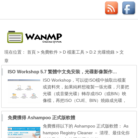
現在位置：
首頁
>
免費軟件
>
D 檔案工具
>
D.2 光碟燒錄
> 文
章
ISO Workshop 5.7 繁體中文免安裝，光碟影像製作燒錄工具
ISO Workshop，可以從ISO檔中抽取出檔案
或資料夾，如果純粹想複製一張光碟，只要把
光碟（或音樂光碟）轉存成ISO（或BIN）映
像檔，再把ISO（CUE、BIN）燒錄成光碟，
就可以完整的複製光碟；另外，可以把ISO、
CUE、BIN、NRG、MDF、CDI映像檔轉成IS
免費獲得 Ashampoo 正式版軟體
O（或BIN）映像檔。 解壓密碼：wanmp 下
免費獲得以下的 Ashampoo 正式版軟體： As
載→ [5.7]
hampoo Registry Cleaner － 清理、最佳化你