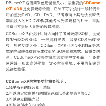
DBurnerXP這個簡單使用體積又小，最重要的
CDBurne
rXP 4.3.8
是免費燒錄軟體，它除了可以燒錄一般我們常
用的藍光DVD、CD、DVD、或者市面上其他快被時代
潮流沒入的HD-DVD與其他各式光碟規格的片子，重點
是還可支援絕大多數的燒錄機型。
CDBurnerXP在燒錄功能方面除了還可燒錄ISO檔、從光
碟製作ISO映像檔，一般資料光碟、音樂CD及光碟複
製、對拷功能之外，CDBurnerXP還可將NRG或bin等格
式的光碟映像檔轉換成標準的ISO映像檔格式。最重要的
是，CDBurnerXP它操作簡單還支援中文介面，可免費
使用於一般家庭與學校、辦公室等環境，不用再花錢買
燒錄軟體囉。
CDBurnerXP的主要功能簡要說明：
1.幾乎所有的碟片都可燒錄
2.可以設定歌曲播放的間隔連續以否來燒錄音樂CD
3.可以建立開機光碟
4.可燒錄與建立ISO檔案