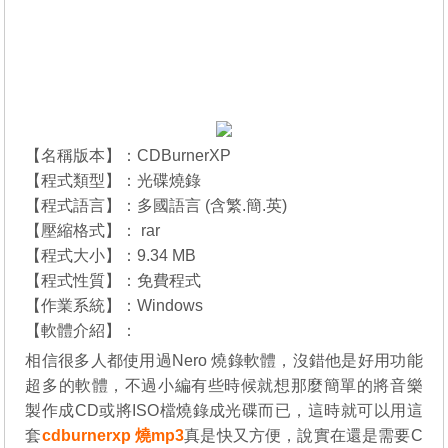
【名稱版本】：CDBurnerXP
【程式類型】：光碟燒錄
【程式語言】：多國語言 (含繁.簡.英)
【壓縮格式】： rar
【程式大小】：9.34 MB
【程式性質】：免費程式
【作業系統】：Windows
【軟體介紹】：
相信很多人都使用過Nero 燒錄軟體，沒錯他是好用功能
超多的軟體，不過小編有些時候就想那麼簡單的將音樂
製作成CD或將ISO檔燒錄成光碟而已，這時就可以用這
套
cdburnerxp 燒mp3
真是快又方便，說實在還是需要C