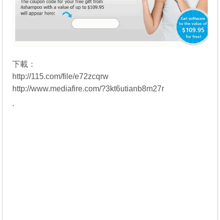
下載：
http://115.com/file/e72zcqrw
http://www.mediafire.com/?3kt6utianb8m27r
.