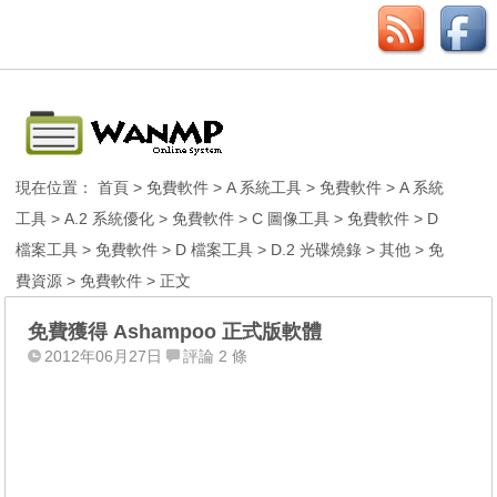
現在位置：
首頁
>
免費軟件
>
A 系統工具
>
免費軟件
>
A 系統
工具
>
A.2 系統優化
>
免費軟件
>
C 圖像工具
>
免費軟件
>
D
檔案工具
>
免費軟件
>
D 檔案工具
>
D.2 光碟燒錄
>
其他
>
免
費資源
>
免費軟件
> 正文
免費獲得 Ashampoo 正式版軟體
2012年06月27日
評論 2 條