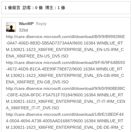
1 條留言 訪客：0 條 博主：1 條
WanMP
Reply
32bit
http://care.dlservice.microsoft.com/dl/download/B/9/9/B999286E
-0A47-406D-8B3D-5B5AD7373A4A/9600.16384.WINBLUE_RT
M.130821-1623_X86FRE_ENTERPRISE_EVAL_EN-US-IRM_C
ENA_X86FREE_EN-US_DV5.ISO
http://care.dlservice.microsoft.com/dl/download/9/F/6/9F64B593
-4672-46D9-B1CA-4EE99F79E872/9600.16384.WINBLUE_RT
M.130821-1623_X86FRE_ENTERPRISE_EVAL_EN-GB-IRM_C
ENA_X86FREE_EN-GB_DV5.ISO
http://care.dlservice.microsoft.com/dl/download/9/9/0/990BE88C
-C8FE-420A-8FDC-F5A751F70184/9600.16384.WINBLUE_RT
M.130821-1623_X86FRE_ENTERPRISE_EVAL_IT-IT-IRM_CEN
A_X86FREE_IT-IT_DV5.ISO
http://care.dlservice.microsoft.com/dl/download/1/B/E/1BEDF44
4-0504-4694-A738-4005AAD16887/9600.16384.WINBLUE_RT
M.130821-1623_X86FRE_ENTERPRISE_EVAL_DE-DE-IRM_C