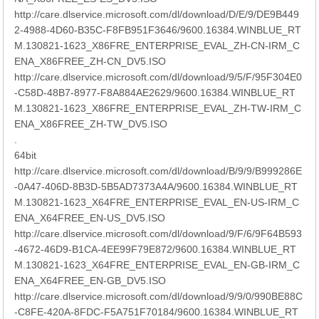
http://care.dlservice.microsoft.com/dl/download/D/E/9/DE9B449
2-4988-4D60-B35C-F8FB951F3646/9600.16384.WINBLUE_RT
M.130821-1623_X86FRE_ENTERPRISE_EVAL_ZH-CN-IRM_C
ENA_X86FREE_ZH-CN_DV5.ISO
http://care.dlservice.microsoft.com/dl/download/9/5/F/95F304E0
-C58D-48B7-8977-F8A884AE2629/9600.16384.WINBLUE_RT
M.130821-1623_X86FRE_ENTERPRISE_EVAL_ZH-TW-IRM_C
ENA_X86FREE_ZH-TW_DV5.ISO
.
64bit
http://care.dlservice.microsoft.com/dl/download/B/9/9/B999286E
-0A47-406D-8B3D-5B5AD7373A4A/9600.16384.WINBLUE_RT
M.130821-1623_X64FRE_ENTERPRISE_EVAL_EN-US-IRM_C
ENA_X64FREE_EN-US_DV5.ISO
http://care.dlservice.microsoft.com/dl/download/9/F/6/9F64B593
-4672-46D9-B1CA-4EE99F79E872/9600.16384.WINBLUE_RT
M.130821-1623_X64FRE_ENTERPRISE_EVAL_EN-GB-IRM_C
ENA_X64FREE_EN-GB_DV5.ISO
http://care.dlservice.microsoft.com/dl/download/9/9/0/990BE88C
-C8FE-420A-8FDC-F5A751F70184/9600.16384.WINBLUE_RT