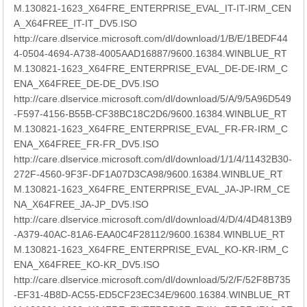
M.130821-1623_X64FRE_ENTERPRISE_EVAL_IT-IT-IRM_CEN
A_X64FREE_IT-IT_DV5.ISO
http://care.dlservice.microsoft.com/dl/download/1/B/E/1BEDF44
4-0504-4694-A738-4005AAD16887/9600.16384.WINBLUE_RT
M.130821-1623_X64FRE_ENTERPRISE_EVAL_DE-DE-IRM_C
ENA_X64FREE_DE-DE_DV5.ISO
http://care.dlservice.microsoft.com/dl/download/5/A/9/5A96D549
-F597-4156-B55B-CF38BC18C2D6/9600.16384.WINBLUE_RT
M.130821-1623_X64FRE_ENTERPRISE_EVAL_FR-FR-IRM_C
ENA_X64FREE_FR-FR_DV5.ISO
http://care.dlservice.microsoft.com/dl/download/1/1/4/11432B30-
272F-4560-9F3F-DF1A07D3CA98/9600.16384.WINBLUE_RT
M.130821-1623_X64FRE_ENTERPRISE_EVAL_JA-JP-IRM_CE
NA_X64FREE_JA-JP_DV5.ISO
http://care.dlservice.microsoft.com/dl/download/4/D/4/4D4813B9
-A379-40AC-81A6-EAA0C4F28112/9600.16384.WINBLUE_RT
M.130821-1623_X64FRE_ENTERPRISE_EVAL_KO-KR-IRM_C
ENA_X64FREE_KO-KR_DV5.ISO
http://care.dlservice.microsoft.com/dl/download/5/2/F/52F8B735
-EF31-4B8D-AC55-ED5CF23EC34E/9600.16384.WINBLUE_RT