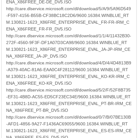
ENA_X86FREE_DE-DE_DV5.ISO
http://care.dlservice.microsoft.com/dl/download/5/A/9/5A96D549
-F597-4156-B55B-CF38BC18C2D6/9600.16384.WINBLUE_RT
M.130821-1623_X86FRE_ENTERPRISE_EVAL_FR-FR-IRM_C
ENA_X86FREE_FR-FR_DV5.ISO
http://care.dlservice.microsoft.com/dl/download/1/1/4/11432B30-
272F-4560-9F3F-DF1A07D3CA98/9600.16384.WINBLUE_RT
M.130821-1623_X86FRE_ENTERPRISE_EVAL_JA-JP-IRM_CE
NA_X86FREE_JA-JP_DV5.ISO
http://care.dlservice.microsoft.com/dl/download/4/D/4/4D4813B9
-A379-40AC-81A6-EAA0C4F28112/9600.16384.WINBLUE_RT
M.130821-1623_X86FRE_ENTERPRISE_EVAL_KO-KR-IRM_C
ENA_X86FREE_KO-KR_DV5.ISO
http://care.dlservice.microsoft.com/dl/download/5/2/F/52F8B735
-EF31-4B8D-AC55-ED5CF23EC34E/9600.16384.WINBLUE_RT
M.130821-1623_X86FRE_ENTERPRISE_EVAL_PT-BR-IRM_CE
NA_X86FREE_PT-BR_DV5.ISO
http://care.dlservice.microsoft.com/dl/download/0/7/B/07BE130B
-AFD1-4856-9A27-F1436AC69055/9600.16384.WINBLUE_RT
M.130821-1623_X86FRE_ENTERPRISE_EVAL_ES-ES-IRM_CE
NA_X86FREE_ES-ES_DV5.ISO