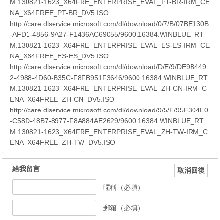
M.130821-1623_X64FRE_ENTERPRISE_EVAL_PT-BR-IRM_CE
NA_X64FREE_PT-BR_DV5.ISO
http://care.dlservice.microsoft.com/dl/download/0/7/B/07BE130B
-AFD1-4856-9A27-F1436AC69055/9600.16384.WINBLUE_RT
M.130821-1623_X64FRE_ENTERPRISE_EVAL_ES-ES-IRM_CE
NA_X64FREE_ES-ES_DV5.ISO
http://care.dlservice.microsoft.com/dl/download/D/E/9/DE9B449
2-4988-4D60-B35C-F8FB951F3646/9600.16384.WINBLUE_RT
M.130821-1623_X64FRE_ENTERPRISE_EVAL_ZH-CN-IRM_C
ENA_X64FREE_ZH-CN_DV5.ISO
http://care.dlservice.microsoft.com/dl/download/9/5/F/95F304E0
-C58D-48B7-8977-F8A884AE2629/9600.16384.WINBLUE_RT
M.130821-1623_X64FRE_ENTERPRISE_EVAL_ZH-TW-IRM_C
ENA_X64FREE_ZH-TW_DV5.ISO
給我留言
取消回復
暱稱（必填）
郵箱（必填）