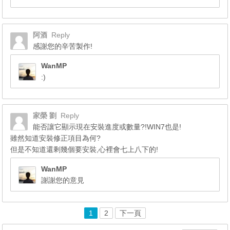
阿酒
Reply
感謝您的辛苦製作!
WanMP
:)
家榮 劉
Reply
能否讓它顯示現在安裝進度或數量?!WIN7也是!
雖然知道安裝修正項目為何?
但是不知道還剩幾個要安裝,心裡會七上八下的!
WanMP
謝謝您的意見
1
2
下一頁