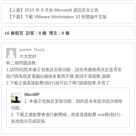
【上篇】
2013 年 8 月份 Microsoft 資訊安全公告
【下篇】
下載 VMware Workstation 10 預覽版中文版
16 條留言 訪客：8 條 博主：8 條
james
Reply
大大您好:
有二個問題請教:
1.請問何謂(本修正包無反安裝功能，請先考慮後再決定是否安
裝)?因為我是電腦白痴很多東西不懂,敬請不吝指教,謝謝.
2.下載之後直接點擊(執行)就可以了嗎?謝謝指導,辛苦了.
WanMP
1. 本修正包無反安裝功能，指的是未有提供批次移除
功能。
2. 下載之後點擊會進行解壓縮，然後直接點擊.exe檔(執行)，
並按指示完成安裝。