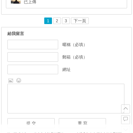
已上傳
1
2
3
下一頁
給我留言
暱稱（必填）
郵箱（必填）
網址