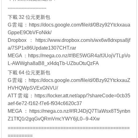
-------------------------
下載 32 位元更新包
G雲端：
https://docs.google.com/file/d/0Bzy92Ytckxaua
GppeE9ObVFoNkk/
Dropbox：
https://www.dropbox.com/s/wx6w8drxpsa8jf
a/7SP1x86Update1307CHT.rar
MEGA：
https://mega.co.nz/#!BE5WGR4a!fJUojVTLpVo
L-AWWgha8aB8_xI4dqTb-UZbuOtuQzFA
下載 64 位元更新包
G雲端：
https://docs.google.com/file/d/0Bzy92YtckxauZ
HVHQWpSVExGNVU/
ATT雲端：
https://locker.att.net/app/?shareCode=0cb35
aef-6e72-f162-f7e6-f934c6620c37
MEGA：
https://mega.co.nz/#!RJ4DjQ7T!aWsx8T5ynbn
Z1TfQ1r2gqGvQRmVmcYWY6jL0--9-4Xw
============================================
=========