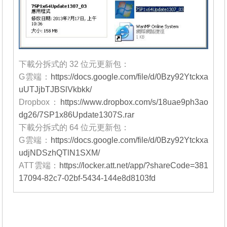
下載分拆式的 32 位元更新包：
G雲端：
https://docs.google.com/file/d/0Bzy92Ytckxa
uUTJjbTJBSlVkbkk/
Dropbox：
https://www.dropbox.com/s/18uae9ph3ao
dg26/7SP1x86Update1307S.rar
下載分拆式的 64 位元更新包：
G雲端：
https://docs.google.com/file/d/0Bzy92Ytckxa
udjNDSzhQTlN1SXM/
ATT雲端：
https://locker.att.net/app/?shareCode=381
17094-82c7-02bf-5434-144e8d8103fd