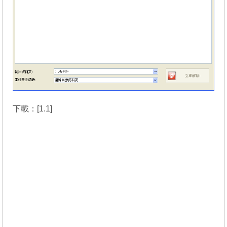
下載：[
1.1
]