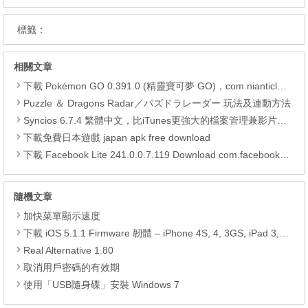
標籤：
相關文章
下載 Pokémon GO 0.391.0 (精靈寶可夢 GO)，com.nianticlabs.pokemongo (.apk) (.xapk)
Puzzle ＆ Dragons Radar／パズドラレーダー 玩法及連動方法
Syncios 6.7.4 繁體中文，比iTunes更強大的檔案管理兼影片轉檔工具
下載免費日本遊戲 japan apk free download
下載 Facebook Lite 241.0.0.7.119 Download com.facebook.lite APK
隨機文章
加快菜單顯示速度
下載 iOS 5.1.1 Firmware 韌體 – iPhone 4S, 4, 3GS, iPad 3, 2, 1, iPod Touch 4G, 3G
Real Alternative 1.80
取消用戶密碼的有效期
使用「USB隨身碟」安裝 Windows 7