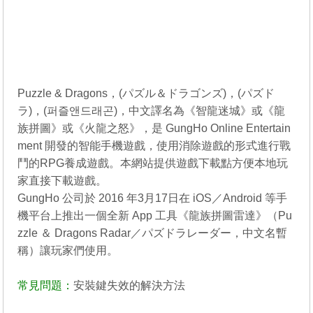
Puzzle & Dragons，(パズル＆ドラゴンズ)，(パズド
ラ)，(퍼즐앤드래곤)，中文譯名為《智龍迷城》或《龍
族拼圖》或《火龍之怒》，是 GungHo Online Entertain
ment 開發的智能手機遊戲，使用消除遊戲的形式進行戰
鬥的RPG養成遊戲。本網站提供遊戲下載點方便本地玩
家直接下載遊戲。
GungHo 公司於 2016 年3月17日在 iOS／Android 等手
機平台上推出一個全新 App 工具《龍族拼圖雷達》（Pu
zzle ＆ Dragons Radar／パズドラレーダー，中文名暫
稱）讓玩家們使用。
常見問題：
安裝鍵失效的解決方法
----------------------------------------