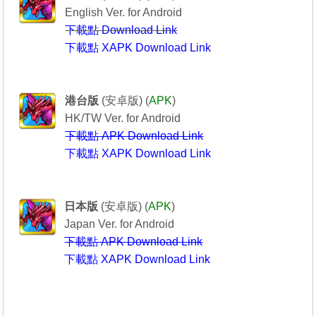
English Ver. for Android
下載點 Download Link
下載點 XAPK Download Link
Puzzle & Dragons
----------------龍族拼圖----------------
港台版
(安卓版) (
APK
)
HK/TW Ver. for Android
下載點 APK Download Link
下載點 XAPK Download Link
Puzzle & Dragons
-------------パズル＆ドラゴンズ-----------
日本版
(安卓版) (
APK
)
Japan Ver. for Android
下載點 APK Download Link
下載點 XAPK Download Link
---------------------------------------