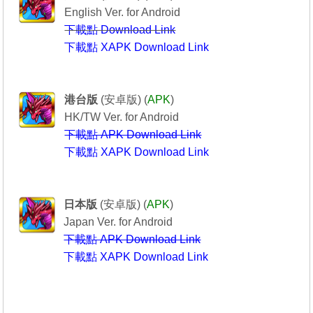
English Ver. for Android
下載點 Download Link
下載點 XAPK Download Link
Puzzle & Dragons
----------------龍族拼圖----------------
港台版
(安卓版) (
APK
)
HK/TW Ver. for Android
下載點 APK Download Link
下載點 XAPK Download Link
Puzzle & Dragons
-------------パズル＆ドラゴンズ-----------
日本版
(安卓版) (
APK
)
Japan Ver. for Android
下載點 APK Download Link
下載點 XAPK Download Link
---------------------------------------