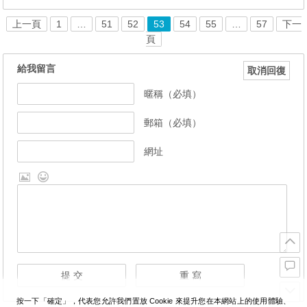
上一頁
1
…
51
52
53
54
55
…
57
下一
頁
給我留言
取消回復
暱稱（必填）
郵箱（必填）
網址
按一下「確定」，代表您允許我們置放 Cookie 來提升您在本網站上的使用體驗、