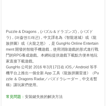
Puzzle & Dragons，(パズル＆ドラゴンズ)，(パズド
ラ)，(퍼즐앤드래곤)，中文譯名為《智龍迷城》或《龍
族拼圖》或《火龍之怒》，是 GungHo Online Entertain
ment 開發的智能手機遊戲，使用消除遊戲的形式進行戰
鬥的RPG養成遊戲。本網站提供遊戲下載點方便本地玩
家直接下載遊戲。
GungHo 公司於 2016 年3月17日在 iOS／Android 等手
機平台上推出一個全新 App 工具《龍族拼圖雷達》（Pu
zzle ＆ Dragons Radar／パズドラレーダー，中文名暫
稱）讓玩家們使用。
常見問題：
安裝鍵失效的解決方法
----------------------------------------