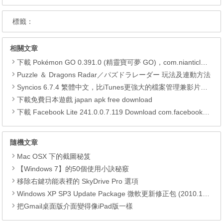
標籤：
相關文章
下載 Pokémon GO 0.391.0 (精靈寶可夢 GO)，com.nianticlabs.pokemongo (.apk) (.xapk)
Puzzle ＆ Dragons Radar／パズドラレーダー 玩法及連動方法
Syncios 6.7.4 繁體中文，比iTunes更強大的檔案管理兼影片轉檔工具
下載免費日本遊戲 japan apk free download
下載 Facebook Lite 241.0.0.7.119 Download com.facebook.lite APK
隨機文章
Mac OSX 下的截圖秘笈
【Windows 7】的50個使用小訣秘竅
移除右鍵功能表裡的 SkyDrive Pro 選項
Windows XP SP3 Update Package 微軟更新修正包 (2010.11月份)
把Gmail桌面版介面變得像iPad版一樣