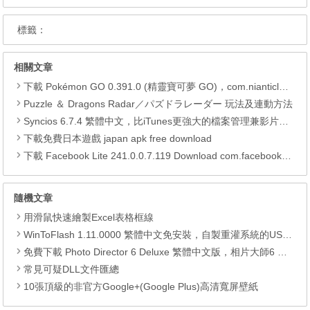
標籤：
相關文章
下載 Pokémon GO 0.391.0 (精靈寶可夢 GO)，com.nianticlabs.pokemongo (.apk) (.xapk)
Puzzle ＆ Dragons Radar／パズドラレーダー 玩法及連動方法
Syncios 6.7.4 繁體中文，比iTunes更強大的檔案管理兼影片轉檔工具
下載免費日本遊戲 japan apk free download
下載 Facebook Lite 241.0.0.7.119 Download com.facebook.lite APK
隨機文章
用滑鼠快速繪製Excel表格框線
WinToFlash 1.11.0000 繁體中文免安裝，自製重灌系統的USB隨身碟
免費下載 Photo Director 6 Deluxe 繁體中文版，相片大師6 正版序號 (限時免費)
常見可疑DLL文件匯總
10張頂級的非官方Google+(Google Plus)高清寬屏壁紙