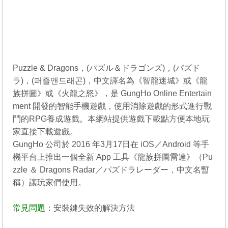
Puzzle & Dragons，(パズル＆ドラゴンズ)，(パズド
ラ)，(퍼즐앤드래곤)，中文譯名為《智龍迷城》或《龍
族拼圖》或《火龍之怒》，是 GungHo Online Entertain
ment 開發的智能手機遊戲，使用消除遊戲的形式進行戰
鬥的RPG養成遊戲。本網站提供遊戲下載點方便本地玩
家直接下載遊戲。
GungHo 公司於 2016 年3月17日在 iOS／Android 等手
機平台上推出一個全新 App 工具《龍族拼圖雷達》（Pu
zzle ＆ Dragons Radar／パズドラレーダー，中文名暫
稱）讓玩家們使用。
常見問題：
安裝鍵失效的解決方法
----------------------------------------