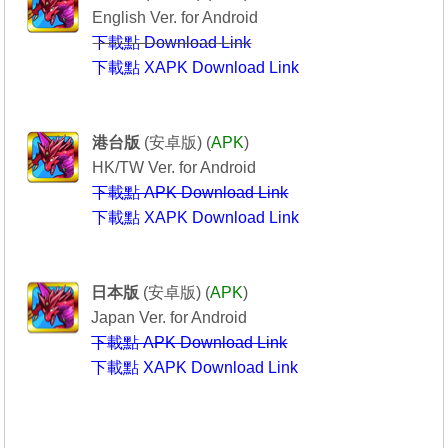
English Ver. for Android
下載點 Download Link
下載點 XAPK Download Link
Puzzle & Dragons
----------------龍族拼圖----------------
港台版
(安卓版) (
APK
)
HK/TW Ver. for Android
下載點 APK Download Link
下載點 XAPK Download Link
Puzzle & Dragons
-------------パズル＆ドラゴンズ-----------
日本版
(安卓版) (
APK
)
Japan Ver. for Android
下載點 APK Download Link
下載點 XAPK Download Link
---------------------------------------