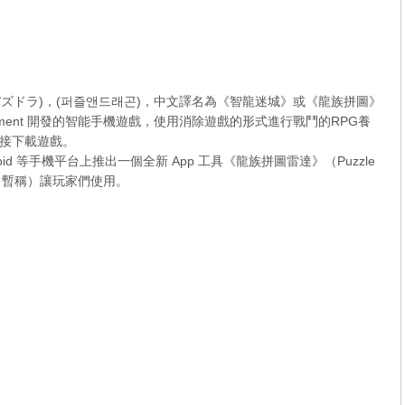
ンズ)，(パズドラ)，(퍼즐앤드래곤)，中文譯名為《智龍迷城》或《龍族拼圖》
ertainment 開發的智能手機遊戲，使用消除遊戲的形式進行戰鬥的RPG養
接下載遊戲。
ndroid 等手機平台上推出一個全新 App 工具《龍族拼圖雷達》（Puzzle
中文名暫稱）讓玩家們使用。