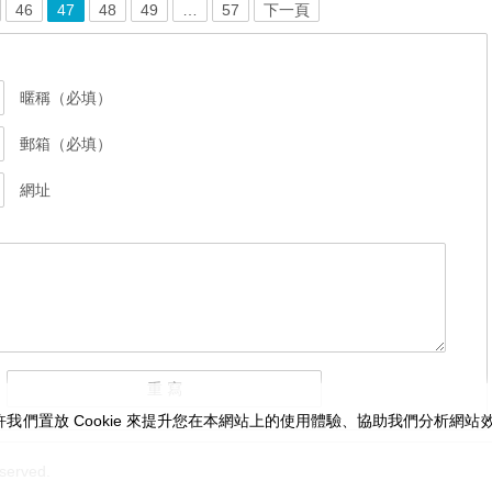
46
47
48
49
…
57
下一頁
暱稱（必填）
郵箱（必填）
網址
我們置放 Cookie 來提升您在本網站上的使用體驗、協助我們分析網
served.