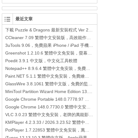
最近文章
下載 Puzzle & Dragons 最新安裝程式 Ver 23.3.2 日本版、港台版… (PAD Radar) (.apk) (.xapk)
CCleaner 7.09 繁體中文安裝版，高效能作業系統清理軟體
3uTools 9.06，免費蘋果 iPhone / iPad 手機平板電腦管理備份還原軟體
Greenshot 1.2.10.6 繁體中文免安裝，螢幕抓圖軟體，1.3.315 安裝版
Poedit 3.9.1 中文版，中文化工具軟體
Notepad++ 8.9.6.4 繁體中文免安裝，免費的代碼編輯器
Paint.NET 5.1.1 繁體中文免安裝，免費繪圖軟體取代微軟小畫家
GlassWire 3.8.1061 繁體中文版，免費的監控電腦連線狀態、網路流量監控/統計工具
MiniTool Partition Wizard Home Edition 13.6，好用的磁碟分割工具
Google Chrome Portable 148.0.7778.97 繁體中文免安裝，Google瀏覽器
Google Chrome 148.0.7730.0 繁體中文安裝版，Google瀏覽器
VLC 3.0.23 繁體中文免安裝，老牌的萬能影片播放軟體免安裝中文版
KMPlayer 4.2.3.33 / 2026.3.23.52 繁體中文免安裝，超強的多媒體播放器
PotPlayer 1.7.22853 繁體中文免安裝，萬能硬解影音播放器
iTunes 12.13.10.3 繁體中文版，Apple蘋果用戶必備軟體