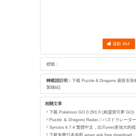
喜歡
454
標籤：
轉載請註明：
下載 Puzzle & Dragons 最新安裝程式
製鏈結]
相關文章
下載 Pokémon GO 0.391.0 (精靈寶可夢 GO)，com.nianticlabs.pokemongo (.apk) (
Puzzle ＆ Dragons Radar／パズドラレーダー 玩法及連
Syncios 6.7.4 繁體中文，比iTunes更強大的檔案管理兼影片
下載免費日本遊戲 japan apk free download