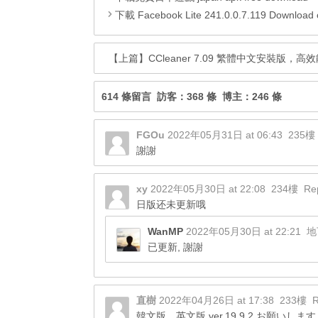
下載 Facebook Lite 241.0.0.7.119 Download com.facebook.li
【上篇】
CCleaner 7.09 繁體中文安裝版
614 條留言 訪客：368 條 博主：246 條
FGOu
2022年05月31日 at 06:43
235樓
謝謝
xy
2022年05月30日 at 22:08
234樓
Re
日版还未更新哦
WanMP
2022年05月30日 at 22:21
地
已更新, 謝謝
直樹
2022年04月26日 at 17:38
233樓
R
韓文版、英文版 ver.19.9.2 お願いします