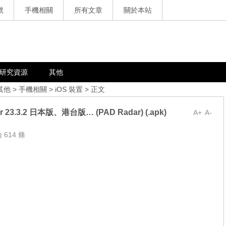
號
手機相關
所有文章
關於本站
研究資源
其他
其他
>
手機相關
>
iOS 裝置
> 正文
 23.3.2 日本版、港台版… (PAD Radar) (.apk)
A+
A-
 614 條