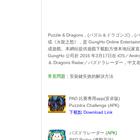
Puzzle & Dragons，(パズル＆ドラゴ
或《火龍之怒》，是 GungHo Online Ent
成遊戲。本網站提供遊戲下載點方便本地玩家直
GungHo 公司於 2016 年3月17日在 iOS／A
＆ Dragons Radar／パズドラレーダー，
常見問題：
安裝鍵失效的解決方法
----------------------------------------
------------Puzzdra Challenge-----------
PAD 比賽專用app(安卓版)
Puzzdra Challenge (APK)
下載點 Download Link
Puzzdra Challenge
-----------------PAD R------------------
パズドラレーダー (
APK
)
P&D Radar (
連動方法
)