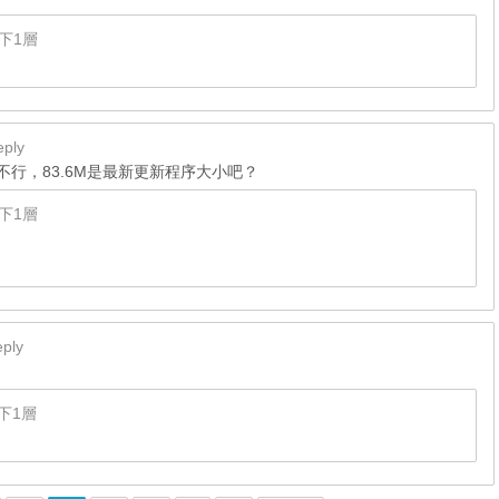
下1層
eply
不行，83.6M是最新更新程序大小吧？
下1層
ply
下1層