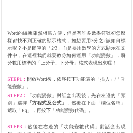
Word
的編輯雖然相當方便，但是有許多數學符號卻怎麼
樣都找不到正確的顯示格式，如
想要用
3
分之
2
該如何標
示呢？不是簡單的「
2/3
」而是要用數學的方式顯示在文
件中，
在這裡我們就要教你如何運用「功能變數」，將
分數用標準的「上分子、下分母」格式表現出來喔
！
STEP1
：
開啟Wor
d
後，依序按下功能表的
「插入」/
「功
能變數」。
STEP2
：
「功能變數」對話盒出現後，先在
左邊的「類
別」選擇
「方程式及公式」
，然後在下面
「欄位名稱」
選取
「
Eq
」，再按下「功能變數代碼」。
STEP3
：
然後在右邊的「功能變數代碼」
對話盒出現