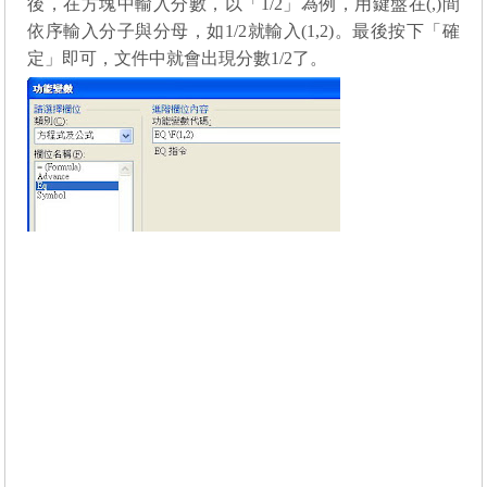
後，在
方塊中輸入分數，以「
1/2
」為例，
用鍵盤在
(,)
間
依序輸入分子與分母，如1
/2
就輸入
(1,2)
。最後按下「確
定」
即可
，文件中就會出現分數
1/2
了。