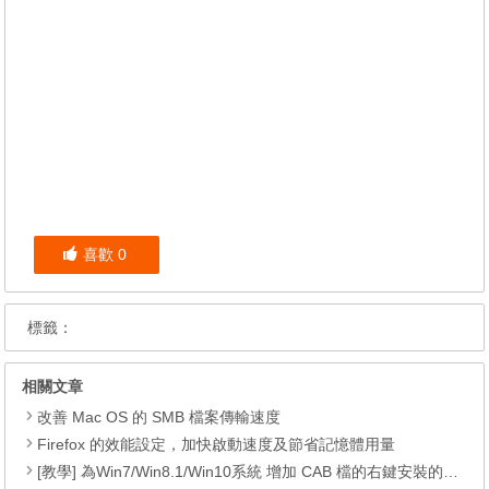
喜歡
0
標籤：
相關文章
改善 Mac OS 的 SMB 檔案傳輸速度
Firefox 的效能設定，加快啟動速度及節省記憶體用量
[教學] 為Win7/Win8.1/Win10系統 增加 CAB 檔的右鍵安裝的功能