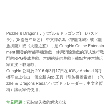
Puzzle & Dragons，(パズル＆ドラゴンズ)，(パズド
ラ)，(퍼즐앤드래곤)，中文譯名為《智龍迷城》或《龍
族拼圖》或《火龍之怒》，是 GungHo Online Entertain
ment 開發的智能手機遊戲，使用消除遊戲的形式進行戰
鬥的RPG養成遊戲。本網站提供遊戲下載點方便本地玩
家直接下載遊戲。
GungHo 公司於 2016 年3月17日在 iOS／Android 等手
機平台上推出一個全新 App 工具《龍族拼圖雷達》（Pu
zzle ＆ Dragons Radar／パズドラレーダー，中文名暫
稱）讓玩家們使用。
常見問題：
安裝鍵失效的解決方法
----------------------------------------