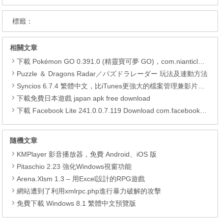
標籤：
相關文章
下載 Pokémon GO 0.391.0 (精靈寶可夢 GO)，com.nianticlabs.pokemongo (.apk) (.xapk)
Puzzle ＆ Dragons Radar／パズドラレーダー 玩法及連動方法
Syncios 6.7.4 繁體中文，比iTunes更強大的檔案管理兼影片轉檔工具
下載免費日本遊戲 japan apk free download
下載 Facebook Lite 241.0.0.7.119 Download com.facebook.lite APK
隨機文章
KMPlayer 影音播放器，免費 Android、iOS 版
Pitaschio 2.23 強化Windows視窗功能
Arena.Xlsm 1.3 – 用Excel設計的RPG遊戲
網站遭到了利用xmlrpc.php進行暴力破解的攻擊
免費下載 Windows 8.1 繁體中文預覽版