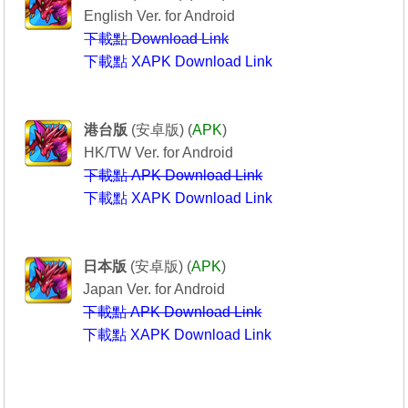
English Ver. for Android
下載點 Download Link
下載點 XAPK Download Link
Puzzle & Dragons
----------------龍族拼圖----------------
港台版
(安卓版) (
APK
)
HK/TW Ver. for Android
下載點 APK Download Link
下載點 XAPK Download Link
Puzzle & Dragons
-------------パズル＆ドラゴンズ-----------
日本版
(安卓版) (
APK
)
Japan Ver. for Android
下載點 APK Download Link
下載點 XAPK Download Link
---------------------------------------