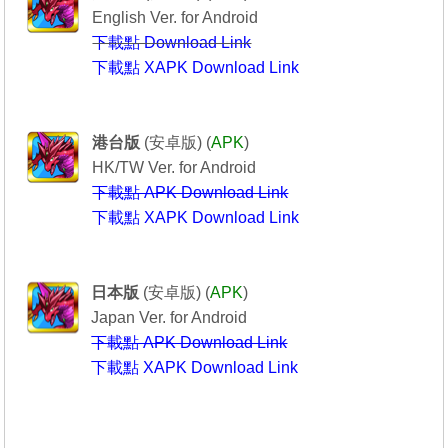
English Ver. for Android
下載點 Download Link
下載點 XAPK Download Link
Puzzle & Dragons
----------------龍族拼圖----------------
港台版
(安卓版) (
APK
)
HK/TW Ver. for Android
下載點 APK Download Link
下載點 XAPK Download Link
Puzzle & Dragons
-------------パズル＆ドラゴンズ-----------
日本版
(安卓版) (
APK
)
Japan Ver. for Android
下載點 APK Download Link
下載點 XAPK Download Link
---------------------------------------