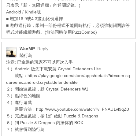
只表示「新・無限迴廊」的通關記錄。)
Android / Kindle版
■ 增加16:9或4:3畫面比例選擇
■ 遊戲運行時，限制一部份程式不能同時執行，必須強制關閉該等
程式才能繼續遊戲。(無法同時使用PuzzCombo)
WanMP
Reply
陸行鳥
注意: 已拿過的玩家不可以再次入手
１）Android 版先下載安裝 Crystal Defenders Lite
載點：https://play.google.com/store/apps/details?id=com.sq
uareenix.android.crystaldefenderslite
２）開始遊戲後，點 Crystal Defenders W1
３）點綠色的地圖
４）進行遊戲
過關方法：http://www.youtube.com/watch?v=FNAU1vl9qZ0
５）完成遊戲後，按 [是] 啟動 Puzzle & Dragons
６）到 Puzzle & Dragons 內按你的 BOX
７）就會得到陸行鳥