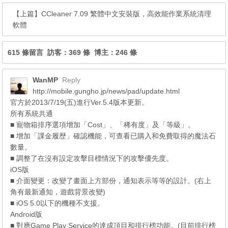
【上篇】
CCleaner 7.09 繁體中文安裝版，高效能作業系統清理
軟體
615 條留言 訪客：369 條 博主：246 條
WanMP
Reply
http://mobile.gungho.jp/news/pad/update.html
官方於2013/7/19(五)進行Ver.5.4版本更新。
所有系統共通
■ 寵物箱排序選項增加「Cost」、「稀有度」及「等級」。
■ 增加「課金履歴」確認機能，可查看已購入和免費取得的魔法石
數量。
■ 調整了在沒有設定攻擊目標情況下的攻擊優先度。
iOS版
■ 介面變更：改變了畫面上方部份，通知表示等等的設計。(右上
角有最新通知，遊戲背景改變)
■ iOS 5.0以下的機種不支援。
Android版
■ 對應Game Play Service的達成頂目和排行榜功能。(目前排行榜