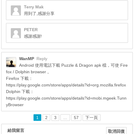
Terry Mak
用到了,感謝分享
PETER
感謝感謝!
WanMP
Reply
Android 使用電話下載 Puzzle & Dragon apk 檔，可使 Fire
fox / Dolphin browser 。
Firefox 下載：
https://play.google.com/store/apps/details?id=org.mozilla.firefox
Dolphin 下載：
https://play.google.com/store/apps/details?id=mobi.mgeek.Tunn
yBrowser
1
2
3
…
57
下一頁
給我留言
取消回復