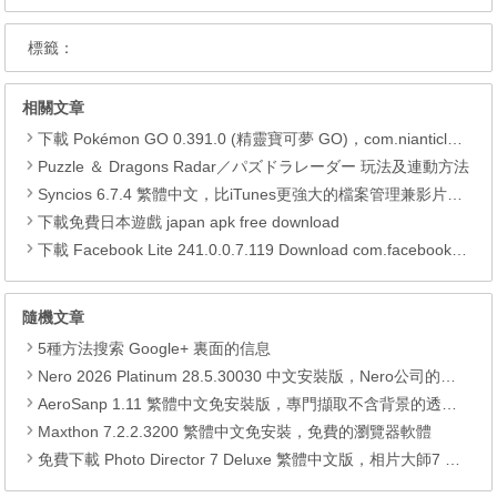
標籤：
相關文章
下載 Pokémon GO 0.391.0 (精靈寶可夢 GO)，com.nianticlabs.pokemongo (.apk) (.xapk)
Puzzle ＆ Dragons Radar／パズドラレーダー 玩法及連動方法
Syncios 6.7.4 繁體中文，比iTunes更強大的檔案管理兼影片轉檔工具
下載免費日本遊戲 japan apk free download
下載 Facebook Lite 241.0.0.7.119 Download com.facebook.lite APK
隨機文章
5種方法搜索 Google+ 裏面的信息
Nero 2026 Platinum 28.5.30030 中文安裝版，Nero公司的全功能多媒體燒錄轉檔軟體
AeroSanp 1.11 繁體中文免安裝版，專門擷取不含背景的透明視窗
Maxthon 7.2.2.3200 繁體中文免安裝，免費的瀏覽器軟體
免費下載 Photo Director 7 Deluxe 繁體中文版，相片大師7 正版序號 (限時免費)