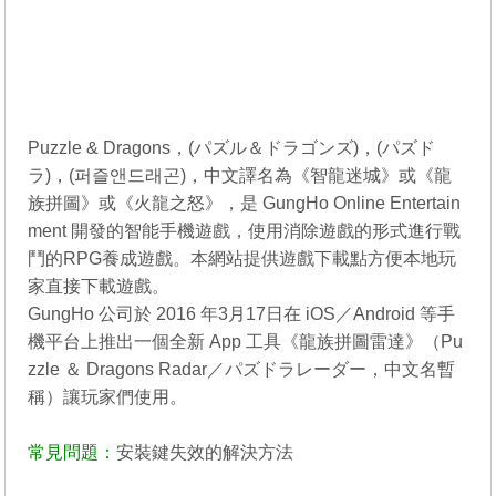
Puzzle & Dragons，(パズル＆ドラゴンズ)，(パズド
ラ)，(퍼즐앤드래곤)，中文譯名為《智龍迷城》或《龍
族拼圖》或《火龍之怒》，是 GungHo Online Entertain
ment 開發的智能手機遊戲，使用消除遊戲的形式進行戰
鬥的RPG養成遊戲。本網站提供遊戲下載點方便本地玩
家直接下載遊戲。
GungHo 公司於 2016 年3月17日在 iOS／Android 等手
機平台上推出一個全新 App 工具《龍族拼圖雷達》（Pu
zzle ＆ Dragons Radar／パズドラレーダー，中文名暫
稱）讓玩家們使用。
常見問題：
安裝鍵失效的解決方法
----------------------------------------