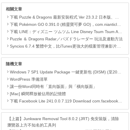
相關文章
下載 Puzzle & Dragons 最新安裝程式 Ver 23.3.2 日本版、港台版… (PAD Radar) (.apk) (.xapk)
下載 Pokémon GO 0.391.0 (精靈寶可夢 GO)，com.nianticlabs.pokemongo (.apk) (.xapk)
下載 LINE：ディズニー ツムツム Line Disney Tsum Tsum APK
Puzzle ＆ Dragons Radar／パズドラレーダー 玩法及連動方法
Syncios 6.7.4 繁體中文，比iTunes更強大的檔案管理兼影片轉檔工具
隨機文章
Windows 7 SP1 Update Package 一鍵更新包 (DISM) (至2017.08)
WordPress 準備清單
讓一份Word同時有「直向版面」與「橫向版面」
[Mac] 瞬間釋放被佔用的記憶體
下載 Facebook Lite 241.0.0.7.119 Download com.facebook.lite APK
【上篇】
Junkware Removal Tool 8.0.2 (JRT) 免安裝版，清除
瀏覽器上方不知名的工具列