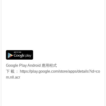
Google Play Android 應用程式
下載：
https://play.google.com/store/apps/details?id=co
m.nll.acr