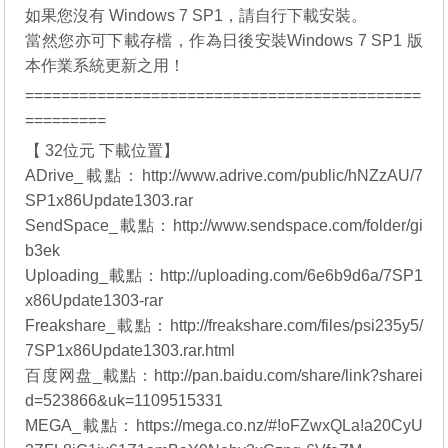
如果您沒有
Windows 7 SP1
，請自行下載安裝。
當然您亦可下載存檔，作為日後安裝
Windows 7 SP1
版
本作業系統更新之用！
============================================
=========
【 32位元 下載位置】
ADrive_載點：
http://www.adrive.com/public/hNZzAU/7
SP1x86Update1303.rar
SendSpace_載點：
http://www.sendspace.com/folder/gi
b3ek
Uploading_載點：
http://uploading.com/6e6b9d6a/7SP1
x86Update1303-rar
Freakshare_載點：
http://freakshare.com/files/psi235y5/
7SP1x86Update1303.rar.html
百度网盘_載點：
http://pan.baidu.com/share/link?sharei
d=523866&uk=1109515331
MEGA_載點：
https://mega.co.nz/#!oFZwxQLa!a20CyU