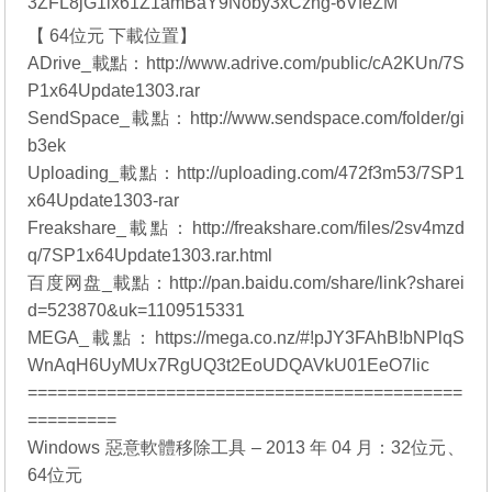
3ZFL8jG1ix61Z1amBaY9Noby3xCzng-6VfeZM
【 64位元 下載位置】
ADrive_載點：
http://www.adrive.com/public/cA2KUn/7S
P1x64Update1303.rar
SendSpace_載點：
http://www.sendspace.com/folder/gi
b3ek
Uploading_載點：
http://uploading.com/472f3m53/7SP1
x64Update1303-rar
Freakshare_載點：
http://freakshare.com/files/2sv4mzd
q/7SP1x64Update1303.rar.html
百度网盘_載點：
http://pan.baidu.com/share/link?sharei
d=523870&uk=1109515331
MEGA_載點：
https://mega.co.nz/#!pJY3FAhB!bNPlqS
WnAqH6UyMUx7RgUQ3t2EoUDQAVkU01EeO7lic
============================================
=========
Windows 惡意軟體移除工具 – 2013 年 04 月：
32位元
、
64位元