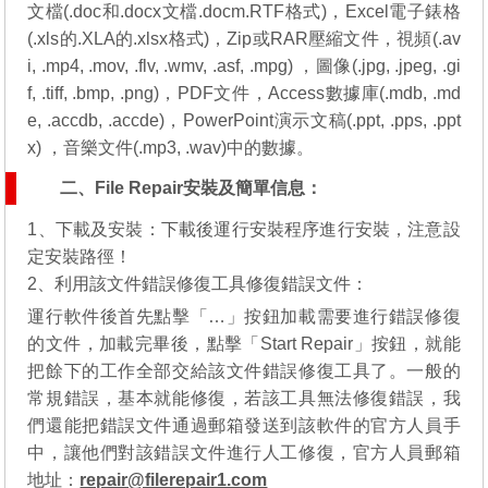
文檔(.doc和.docx文檔.docm.RTF格式)，Excel電子錶格
(.xls的.XLA的.xlsx格式)，Zip或RAR壓縮文件，視頻(.av
i, .mp4, .mov, .flv, .wmv, .asf, .mpg) ，圖像(.jpg, .jpeg, .gi
f, .tiff, .bmp, .png)，PDF文件，Access數據庫(.mdb, .md
e, .accdb, .accde)，PowerPoint演示文稿(.ppt, .pps, .ppt
x) ，音樂文件(.mp3, .wav)中的數據。
二、File Repair安裝及簡單信息：
1、下載及安裝：下載後運行安裝程序進行安裝，注意設
定安裝路徑！
2、利用該文件錯誤修復工具修復錯誤文件：
運行軟件後首先點擊「…」按鈕加載需要進行錯誤修復
的文件，加載完畢後，點擊「Start Repair」按鈕，就能
把餘下的工作全部交給該文件錯誤修復工具了。一般的
常規錯誤，基本就能修復，若該工具無法修復錯誤，我
們還能把錯誤文件通過郵箱發送到該軟件的官方人員手
中，讓他們對該錯誤文件進行人工修復，官方人員郵箱
地址：
repair@filerepair1.com