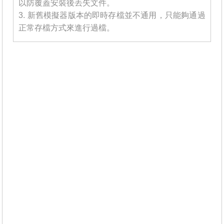
以防覆蓋安裝後丟失文件。
3. 新舊模擬器版本的即時存檔並不通用，只能夠通過
正常存檔方式來進行過檔。
_______