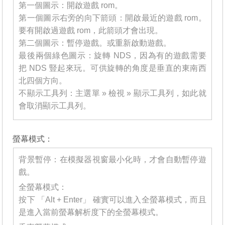
第一個圖示：開啟遊戲 rom。
第一個圖示右旁的向下箭頭：開啟最近的遊戲 rom。
要有開啟過遊戲 rom，此箭頭才會出現。
第二個圖示：暫停遊戲。或重新啟動遊戲。
最後兩個綠色圖示：旋轉 NDS，因為有的遊戲需要
把 NDS 豎起來玩。可供旋轉的角度是垂直的東南西
北四個方向。
不顯示工具列：主選單 » 檢視 » 顯示工具列，如此就
會取消顯示工具列。
_______
螢幕模式：
背景暫停：在模擬器視窗最小化時，才會自動暫停遊
戲。
全螢幕模式：
按下 「Alt + Enter」 確實可以進入全螢幕模式，而且
是進入當前螢幕解析度下的全螢幕模式。