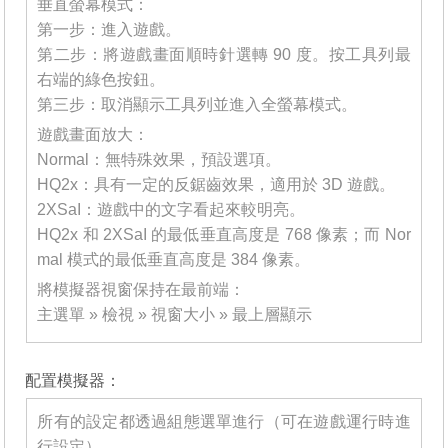
垂直螢幕模式：
第一步：進入遊戲。
第二步：將遊戲畫面順時針選轉 90 度。按工具列最
右端的綠色按鈕。
第三步：取消顯示工具列並進入全螢幕模式。
遊戲畫面放大：
Normal：無特殊效果，預設選項。
HQ2x：具有一定的反鋸齒效果，適用於 3D 遊戲。
2XSaI：遊戲中的文字看起來較明亮。
HQ2x 和 2XSaI 的最低垂直高度是 768 像素；而 Nor
mal 模式的最低垂直高度是 384 像素。
將模擬器視窗保持在最前端：
主選單 » 檢視 » 視窗大小 » 最上層顯示
_______
配置模擬器：
所有的設定都透過組態選單進行（可在遊戲運行時進
行設定）