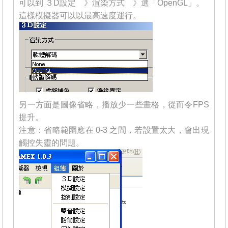
可以到 ３D設定 》渲染方式 》選「OpenGL」。
這樣模擬器可以以最高速度運行。
另一方面是圖像省略，播放少一些畫格，從而令FPS
提升。
注意：省略範圍應在 0-3 之間，若設置太大，會出現
觸控失靈的問題。