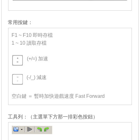
_______
常用按鍵：
F1 ~ F10 即時存檔
1 ~ 10 讀取存檔
-
(+/=) 加速
=
(-/_) 減速
=
空白鍵 ＝ 暫時加快遊戲速度 Fast Forward
_______
工具列：（主選單下方那一排彩色按鈕）