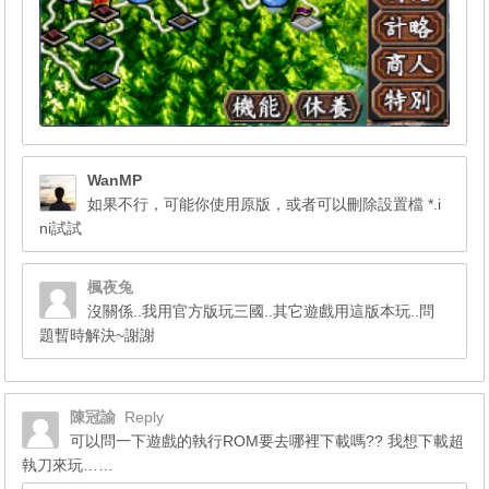
WanMP
如果不行，可能你使用原版，或者可以刪除設置檔 *.i
ni試試
楓夜兔
沒關係..我用官方版玩三國..其它遊戲用這版本玩..問
題暫時解決~謝謝
陳冠諭
Reply
可以問一下遊戲的執行ROM要去哪裡下載嗎?? 我想下載超
執刀來玩……