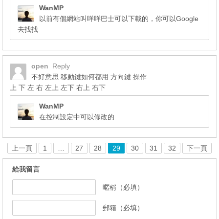
WanMP
以前有個網站叫咩咩巴士可以下載的，你可以Google
去找找
open
Reply
不好意思 移動鍵如何都用 方向鍵 操作
上 下 左 右 左上 左下 右上 右下
WanMP
在控制設定中可以修改的
上一頁
1
…
27
28
29
30
31
32
下一頁
給我留言
暱稱（必填）
郵箱（必填）