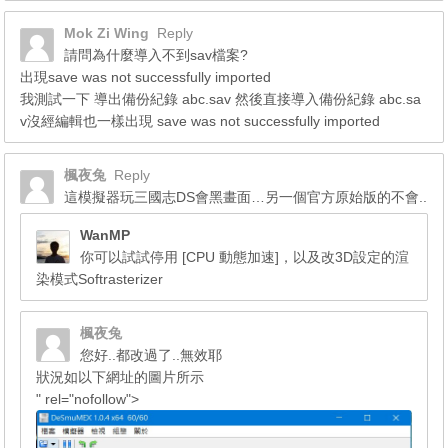
Mok Zi Wing
Reply
請問為什麼導入不到sav檔案?
出現save was not successfully imported
我測試一下 導出備份紀錄 abc.sav 然後直接導入備份紀錄 abc.sa
v沒經編輯也一樣出現 save was not successfully imported
楓夜兔
Reply
這模擬器玩三國志DS會黑畫面…另一個官方原始版的不會..
WanMP
你可以試試停用 [CPU 動態加速]，以及改3D設定的渲
染模式Softrasterizer
楓夜兔
您好..都改過了..無效耶
狀況如以下網址的圖片所示
" rel="nofollow">