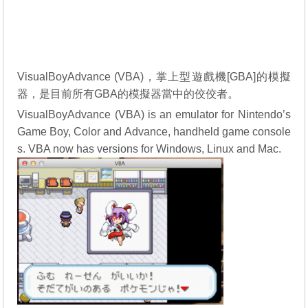
VisualBoyAdvance (VBA)，掌上型遊戲機[GBA]的模擬
器，是目前所有GBA的模擬器當中的佼佼者。
VisualBoyAdvance (VBA) is an emulator for Nintendo’s
Game Boy, Color and Advance, handheld game console
s. VBA now has versions for Windows, Linux and Mac.