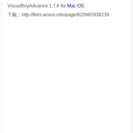
VisualBoyAdvance 1.7.6 for
Mac OS
下載：
http://files.wmos.info/page/820965938239