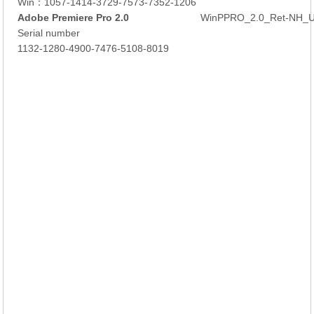
Win：1057-1414-3729-7573-7352-1206
Adobe Premiere Pro 2.0
Win
PPRO_2.0_Ret-NH_U
Serial number
1132-1280-4900-7476-5108-8019