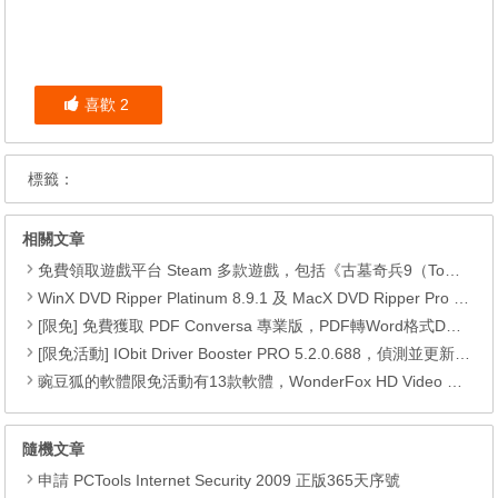
喜歡
2
標籤：
相關文章
免費領取遊戲平台 Steam 多款遊戲，包括《古墓奇兵9（Tomb Raider）》、《古墓奇兵：歐西里斯神殿 LARA CROFT AND THE TEMPLE OF OSIRIS™》、《Deiland》、《Headsnatchers》、《Drawful 2》和《GOAT OF DUTY》。
WinX DVD Ripper Platinum 8.9.1 及 MacX DVD Ripper Pro 6.2.1 限免活動
[限免] 免費獲取 PDF Conversa 專業版，PDF轉Word格式DOC或Word轉換成PDF
[限免活動] IObit Driver Booster PRO 5.2.0.688，偵測並更新最新驅動程式，可以自動更新驅動程式
豌豆狐的軟體限免活動有13款軟體，WonderFox HD Video Converter Factory Pro、 Watermark Software、WiseCare 365 Pro、Seed4.Me VPN、WinToFlash Professional、RightNote Standard、ONLYOFFICE Cloud Office、Epubor Ultimate、Folder Marker Home 、Clipà.Vu、Preloaders、Animiz Professional 以及 DoYourData Uninstaller Pro。
隨機文章
申請 PCTools Internet Security 2009 正版365天序號