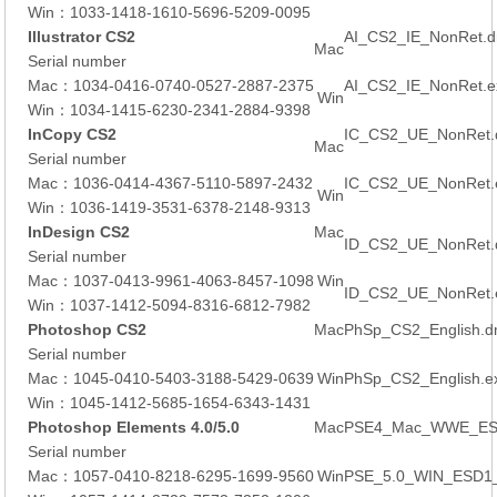
Win：1033-1418-1610-5696-5209-0095
Illustrator CS2
AI_CS2_IE_NonRet.d
Mac
Serial number
Mac：1034-0416-0740-0527-2887-2375
AI_CS2_IE_NonRet.e
Win
Win：1034-1415-6230-2341-2884-9398
InCopy CS2
IC_CS2_UE_NonRet.
Mac
Serial number
Mac：1036-0414-4367-5110-5897-2432
IC_CS2_UE_NonRet.
Win
Win：1036-1419-3531-6378-2148-9313
InDesign CS2
Mac
ID_CS2_UE_NonRet
Serial number
Mac：1037-0413-9961-4063-8457-1098
Win
ID_CS2_UE_NonRet.
Win：1037-1412-5094-8316-6812-7982
Photoshop CS2
Mac
PhSp_CS2_English.d
Serial number
Mac：1045-0410-5403-3188-5429-0639
Win
PhSp_CS2_English.e
Win：1045-1412-5685-1654-6343-1431
Photoshop Elements 4.0/5.0
Mac
PSE4_Mac_WWE_ESD
Serial number
Mac：1057-0410-8218-6295-1699-9560
Win
PSE_5.0_WIN_ESD1