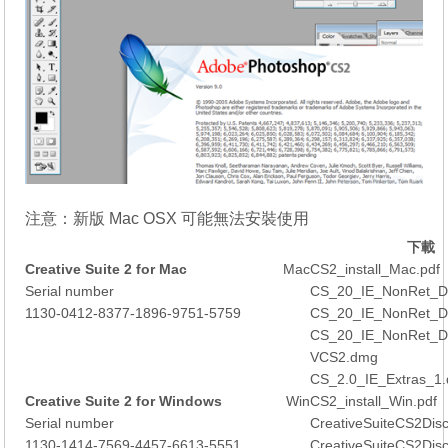
注意：新版 Mac OSX 可能無法安裝使用
下載
Creative Suite 2 for Mac
Mac
CS2_install_Mac.pdf
Serial number
CS_20_IE_NonRet_D
1130-0412-8377-1896-9751-5759
CS_20_IE_NonRet_D
CS_20_IE_NonRet_D
VCS2.dmg
CS_2.0_IE_Extras_1.
Creative Suite 2 for Windows
Win
CS2_install_Win.pdf
Serial number
CreativeSuiteCS2Dis
1130-1414-7569-4457-6613-5551
CreativeSuiteCS2Dis