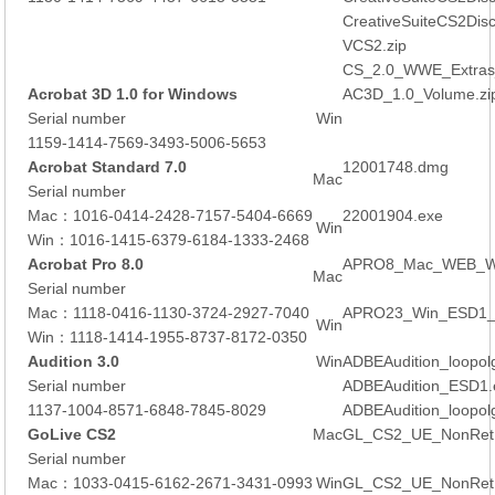
CreativeSuiteCS2Dis
VCS2.zip
CS_2.0_WWE_Extras
Acrobat 3D 1.0 for Windows
AC3D_1.0_Volume.zi
Serial number
Win
1159-1414-7569-3493-5006-5653
Acrobat Standard 7.0
12001748.dmg
Mac
Serial number
Mac：1016-0414-2428-7157-5404-6669
22001904.exe
Win
Win：1016-1415-6379-6184-1333-2468
Acrobat Pro 8.0
APRO8_Mac_WEB_
Mac
Serial number
Mac：1118-0416-1130-3724-2927-7040
APRO23_Win_ESD1
Win
Win：1118-1414-1955-8737-8172-0350
Audition 3.0
Win
ADBEAudition_loopol
Serial number
ADBEAudition_ESD1.
1137-1004-8571-6848-7845-8029
ADBEAudition_loopol
GoLive CS2
Mac
GL_CS2_UE_NonRet.
Serial number
Mac：1033-0415-6162-2671-3431-0993
Win
GL_CS2_UE_NonRet