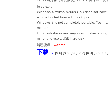
- USB 隨身碟的速度很慢。在 USB 隨身碟
Important:
Windows XP/Vista/7/2008 (R2) does not have b
e to be booted from a USB 2.0 port.
Windows 7 is not completely portable. You may
mputers.
USB flash drives are very slow. It takes a long
mmend to use a USB hard disk.
解壓密碼：
wanmp
下載→
[
9.0
] [
8.8
] [
8.5
] [
8.2
] [
8.0
] [
6.8
] [
6.6