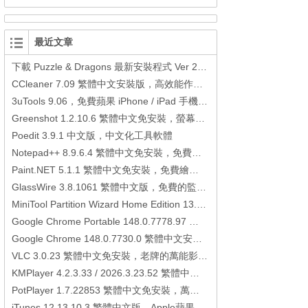
最近文章
下載 Puzzle & Dragons 最新安裝程式 Ver 23.3.2 日本版、港台版… (PAD Radar) (.apk) (.xapk)
CCleaner 7.09 繁體中文安裝版，高效能作業系統清理軟體
3uTools 9.06，免費蘋果 iPhone / iPad 手機平板電腦管理備份還原軟體
Greenshot 1.2.10.6 繁體中文免安裝，螢幕抓圖軟體，1.3.315 安裝版
Poedit 3.9.1 中文版，中文化工具軟體
Notepad++ 8.9.6.4 繁體中文免安裝，免費的代碼編輯器
Paint.NET 5.1.1 繁體中文免安裝，免費繪圖軟體取代微軟小畫家
GlassWire 3.8.1061 繁體中文版，免費的監控電腦連線狀態、網路流量監控/統計工具
MiniTool Partition Wizard Home Edition 13.6，好用的磁碟分割工具
Google Chrome Portable 148.0.7778.97 繁體中文免安裝，Google瀏覽器
Google Chrome 148.0.7730.0 繁體中文安裝版，Google瀏覽器
VLC 3.0.23 繁體中文免安裝，老牌的萬能影片播放軟體免安裝中文版
KMPlayer 4.2.3.33 / 2026.3.23.52 繁體中文免安裝，超強的多媒體播放器
PotPlayer 1.7.22853 繁體中文免安裝，萬能硬解影音播放器
iTunes 12.13.10.3 繁體中文版，Apple蘋果用戶必備軟體