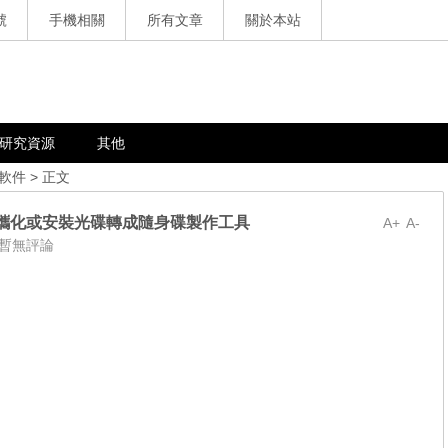
號
手機相關
所有文章
關於本站
研究資源
其他
軟件
> 正文
系統可攜化或安裝光碟轉成隨身碟製作工具
A+
A-
暫無評論