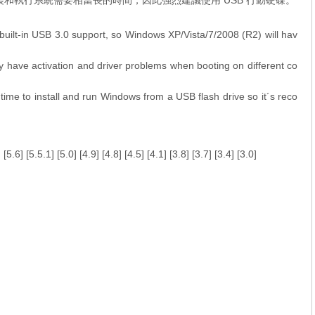
上安裝和執行系統需要相當長的時間，因此強烈建議使用 USB 行動硬碟。
uilt-in USB 3.0 support, so Windows XP/Vista/7/2008 (R2) will hav
 have activation and driver problems when booting on different co
 time to install and run Windows from a USB flash drive so it´s reco
] [
5.6
] [
5.5.1
] [
5.0
] [
4.9
] [
4.8
] [
4.5
] [
4.1
] [
3.8
] [
3.7
] [
3.4
] [
3.0
]