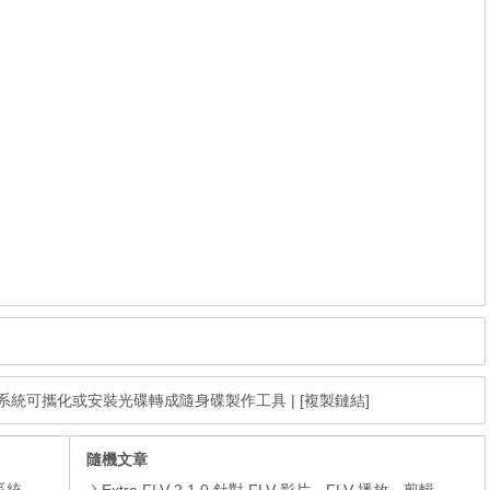
版，作業系統可攜化或安裝光碟轉成隨身碟製作工具
|
[複製鏈結]
隨機文章