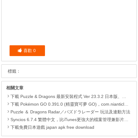
喜歡
0
標籤：
相關文章
下載 Puzzle & Dragons 最新安裝程式 Ver 23.3.2 日本版、港台版… (PAD Radar) (.apk) (.xapk)
下載 Pokémon GO 0.391.0 (精靈寶可夢 GO)，com.nianticlabs.pokemongo (.apk) (.xapk)
Puzzle ＆ Dragons Radar／パズドラレーダー 玩法及連動方法
Syncios 6.7.4 繁體中文，比iTunes更強大的檔案管理兼影片轉檔工具
下載免費日本遊戲 japan apk free download