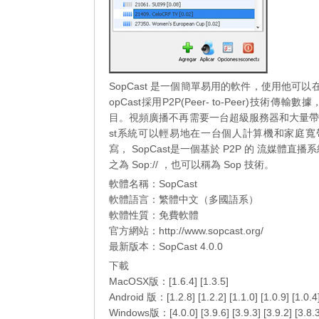
SopCast 是一個簡單易用的軟件，使用他
opCast採用P2P(Peer- to-Peer)
目。視頻廣播不再需要一台超級服務器和大量帶
st系統可以輕易地在一台個人計算機和家庭寬帶線路上實
寫， SopCast是一個基於 P2P 的 流媒體
之為 Sop:// ，也可以稱為 Sop 技術。
軟體名稱：SopCast
軟體語言：繁體中文（多國語系）
軟體性質：免費軟體
官方網站：http://www.sopcast.org/
最新版本：SopCast 4.0.0
下載
MacOSX版：[
1.6.4
] [
1.3.5
]
Android 版：[
1.2.8
] [
1.2.2
] [
1.1.0
] [
1.0.9
] [
1.0.4
Windows版：[
4.0.0
] [
3.9.6
] [
3.9.3
] [
3.9.2
] [
3.8.