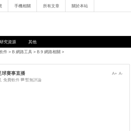
號
手機相關
所有文章
關於本站
研究資源
其他
軟件
>
B 網路工具
>
B.9 網路相關
>
、足球賽事直播
A+
A-
關
,
免費軟件
暫無評論