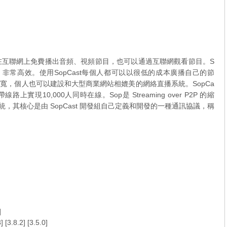
可以在互聯網上免費播出音頻、視頻節目，也可以通過互聯網觀看節目。S
技術傳輸數據，非常高效。使用SopCast每個人都可以以很低的成本廣播自己的節
寬，個人也可以建設和大型商業網站相媲美的網絡直播系統。SopCa
現10,000人同時在線。Sop是 Streaming over P2P 的縮
直播系統，其核心是由 SopCast 開發組自己定義和開發的一種通訊協議，稱
]
3
] [
3.8.2
] [
3.5.0
]