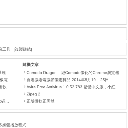
備份工具
|
[複製鏈結]
隨機文章
理軟體
Comodo Dragon – 經Comodo優化的Chrome瀏覽器
還原軟體
香港腦場電腦節優惠貨品 2014年8月19 – 25日
 安裝版
Avira Free Antivirus 1.0.52.783 繁體中文版，小紅傘 – 免費可靠的防毒軟體
Zipeg 2
編輯器
正版微軟正黑體
網頁外掛多媒體播放程式