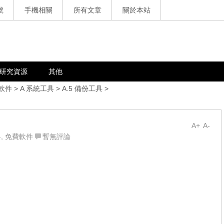
號
手機相關
所有文章
關於本站
研究資源
其他
軟件
>
A 系統工具
>
A.5 備份工具
>
A+
A-
具
,
免費軟件
暫無評論