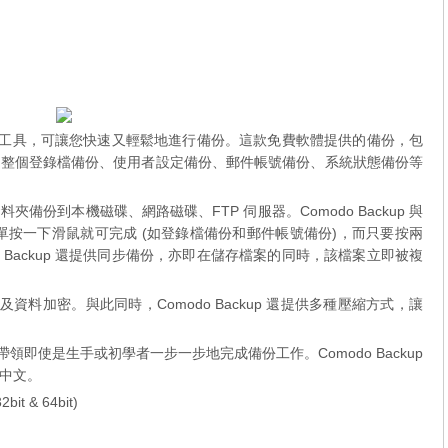
大的備份工具，可讓您快速又輕鬆地進行備份。這款免費軟體提供的備份，包
、整個登錄檔備份、使用者設定備份、郵件帳號備份、系統狀態備份等
份到本機磁碟、網路磁碟、FTP 伺服器。Comodo Backup 與
簡單按一下滑鼠就可完成 (如登錄檔備份和郵件帳號備份)，而只要按兩
 Backup 還提供同步備份，亦即在儲存檔案的同時，該檔案立即被複
保護及資料加密。與此同時，Comodo Backup 還提供多種壓縮方式，讓
靈會帶領即使是生手或初學者一步一步地完成備份工作。Comodo Backup
中文。
it & 64bit)