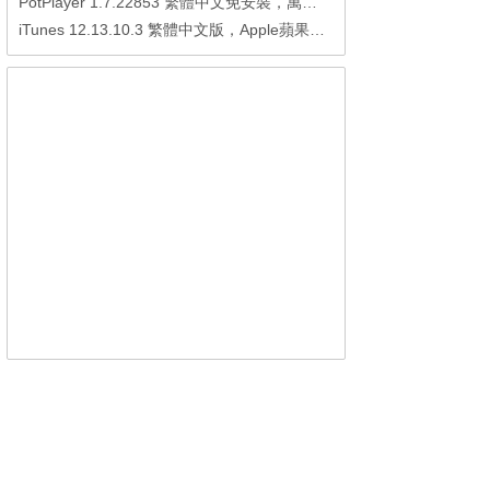
PotPlayer 1.7.22853 繁體中文免安裝，萬能硬解影音播放器
iTunes 12.13.10.3 繁體中文版，Apple蘋果用戶必備軟體