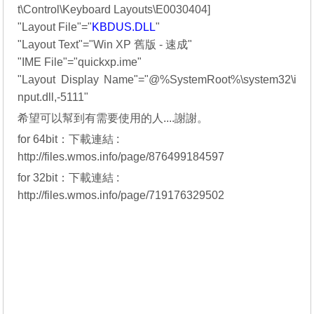
t\Control\Keyboard Layouts\E0030404]
"Layout File"="
KBDUS.DLL
"
"Layout Text"="Win XP 舊版 - 速成"
"IME File"="quickxp.ime"
"Layout Display Name"="@%SystemRoot%\system32\i
nput.dll,-5111"
希望可以幫到有需要使用的人....謝謝。
for 64bit：下載連結 :
http://files.wmos.info/page/876499184597
for 32bit：下載連結 :
http://files.wmos.info/page/719176329502