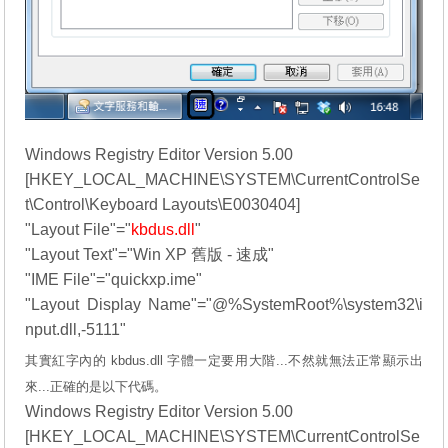
Windows Registry Editor Version 5.00
[HKEY_LOCAL_MACHINE\SYSTEM\CurrentControlSe
t\Control\Keyboard Layouts\E0030404]
"Layout File"="
kbdus.dll
"
"Layout Text"="Win XP 舊版 - 速成"
"IME File"="quickxp.ime"
"Layout Display Name"="@%SystemRoot%\system32\i
nput.dll,-5111"
其實紅字內的 kbdus.dll 字體一定要用大階...不然就無法正常顯示出
來...正確的是以下代碼。
Windows Registry Editor Version 5.00
[HKEY_LOCAL_MACHINE\SYSTEM\CurrentControlSe