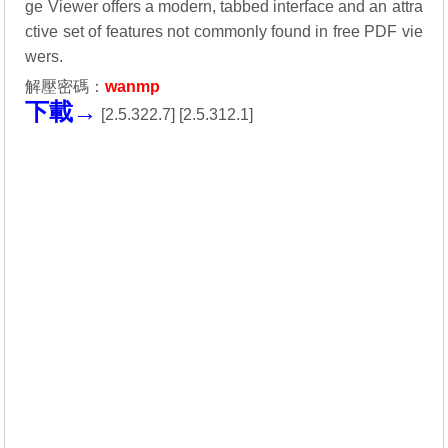
ge Viewer offers a modern, tabbed interface and an attra
ctive set of features not commonly found in free PDF vie
wers.
解壓密碼：
wanmp
下載→
[
2.5.322.7
] [
2.5.312.1
]