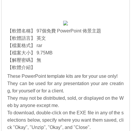
【軟體名稱】 97個免費 PowerPoint 佈景主題
【軟體語言】 英文
【檔案格式】 rar
【檔案大小】 9.75MB
【解壓密碼】 無
【軟體介紹】
These PowerPoint template kits are for your use only!
They can be used for any presentation your are creatin
g, for yourself or for a client.
They may not be distributed, sold, or displayed on the W
eb by anyone except me.
To download, double-click on the EXE file in any of the s
elections below, specify where you want them saved, cli
ck "Okay", "Unzip", "Okay", and "Close".