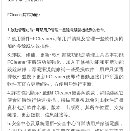
FCleaner其它功能：
1.啟動管理功能~可幫用戶管理一些隨電腦開機啟動的軟件。
2.應用插件~FCleaner可幫用戶清除及管理一些軟件所附
加的多餘或失效插件。
3.卸載、修補、更新~軟件卸載功能是清理工具基本功能
FCleaner更將這功能強化，加入了修補功能和更新功能
鉸銓銥銢，漂漰漲漞能修補一些受損軟件，用戶只須選
擇軟件並按下更新FCleaner便即時自動連接用戶所選的
軟件其官方更新網站，方便用戶進行更新。
4.詳盡資訊顯示~啟動FCleaner後蓁蒟蒺蒙，網緄緀綡它
便會即時進行快速掃描，掃描完畢後就會列出軟件詳盡
資料包括軟件名稱、版本、出版商、其所在位置、支持
鏈接、更新鏈接、信息鏈接等。
5.安全中心及系統還原~安全中心可幫助用戶保護電腦，
而用戶可透過系統還原功能在進行清理、修改等前設立