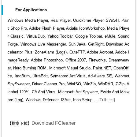
For Applications
Windows Media Player, Real Player, Quicktime Player, SWiSH, Pain
t Shop Pro, Adobe Flash Player, Axialis IconWorkshop, Media Playe
r Classic, VirtualDub, Yahoo Toolbar, Google Toolbar, eMule, Sound
Forge, Windows Live Messenger, Sun Java, GetRight, Download Ac
celerator Plus, ZoneAlarm (Logs), CuteFTP, Adobe Acrobat, Adobe I
mageReady, Adobe Photoshop, Office 2007, Fireworks, Dreamweav
er, Nero Burning ROM, Microsoft Visual Studio, Paint.NET, OpenOffi
ce, ImgBurn, UltraEdit, Symantec AntiVirus, Ad-Aware SE, Webroot
SpySweeper, Driver Cleaner Pro, WinISO, WinZip, WinRAR, 7-Zip, A
lcohol 120%, CA Anti-Virus, Microsoft AntiSpyware, Ewido Anti-Malw
are (Log), Windows Defender, IZArc, Inno Setup ...
[Full List]
Download FCleaner
【檔案下載】