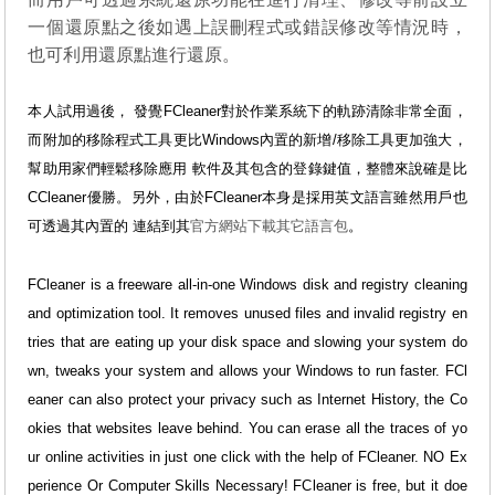
一個還原點之後如遇上誤刪程式或錯誤修改等情況時，
也可利用還原點進行還原。
本人試用過後， 發覺FCleaner對於作業系統下的軌跡清除非常全面，
而附加的移除程式工具更比Windows內置的新增/移除工具更加強大，
幫助用家們輕鬆移除應用 軟件及其包含的登錄鍵值，整體來說確是比
CCleaner優勝。另外，由於FCleaner本身是採用英文語言雖然用戶也
可透過其內置的 連結到其
官方網站下載其它語言包
。
FCleaner is a freeware all-in-one Windows disk and registry cleaning
and optimization tool. It removes unused files and invalid registry en
tries that are eating up your disk space and slowing your system do
wn, tweaks your system and allows your Windows to run faster. FCl
eaner can also protect your privacy such as Internet History, the Co
okies that websites leave behind. You can erase all the traces of yo
ur online activities in just one click with the help of FCleaner. NO Ex
perience Or Computer Skills Necessary! FCleaner is free, but it doe