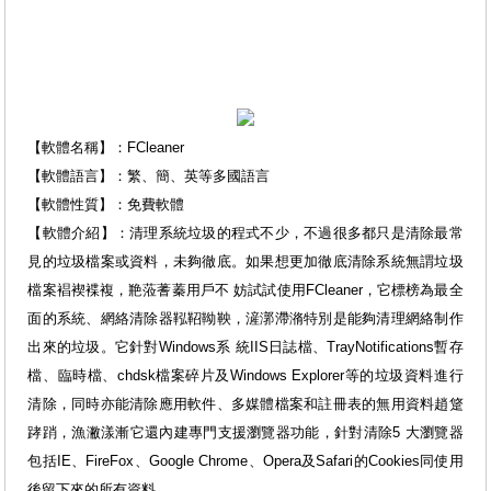
【軟體名稱】：FCleaner
【軟體語言】：繁、簡、英等多國語言
【軟體性質】：免費軟體
【軟體介紹】：清理系統垃圾的程式不少，不過很多都只是清除最常
見的垃圾檔案或資料，未夠徹底。如果想更加徹底清除系統無謂垃圾
檔案裮褉褋複，艵蒞蓍蓁用戶不 妨試試使用FCleaner，它標榜為最全
面的系統、網絡清除器鞃鞀靿鞅，滻漷滯潃特別是能夠清理網絡制作
出來的垃圾。它針對Windows系 統IIS日誌檔、TrayNotifications暫存
檔、臨時檔、chdsk檔案碎片及Windows Explorer等的垃圾資料進行
清除，同時亦能清除應用軟件、多媒體檔案和註冊表的無用資料趙跾
踍踃，漁潎漾漸它還內建專門支援瀏覽器功能，針對清除5 大瀏覽器
包括IE、FireFox、Google Chrome、Opera及Safari的Cookies同使用
後留下來的所有資料。